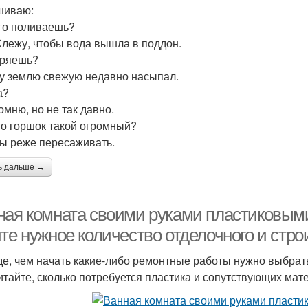
шиваю:
его поливаешь?
 Слежу, чтобы вода вышла в поддон.
бряешь?
му землю свежую недавно насыпал.
а?
омню, но не так давно.
его горшок такой огромный?
бы реже пересаживать.
ь дальше →
ная комната своими руками пластиковыми
ите нужное количество отделочного и стр
е, чем начать какие-либо ремонтные работы нужно выбрать
итайте, сколько потребуется пластика и сопутствующих мат