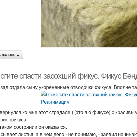
ь дальше →
огите спасти засохший фикус. Фикус Бе
азад отдала сыну укорененные отводочки фикуса. Вполне т
 вернулся ко мне этот страдалец (это я о фикусе) с красивым
ние фикуса
 таком состоянии он оказался.
асывает листья, а в чем дело - не понимаю, - заявил начин