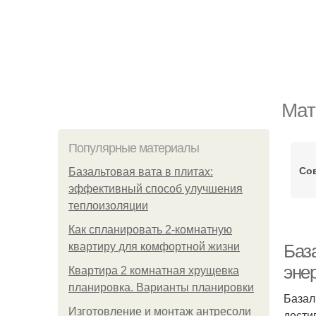
Мат
Популярные материалы
Со
Базальтовая вата в плитах:
эффективный способ улучшения
теплоизоляции
Как спланировать 2-комнатную
квартиру для комфортной жизни
Баз
эне
Квартира 2 комнатная хрущевка
планировка. Варианты планировки
Базал
Изготовление и монтаж антресоли
дости