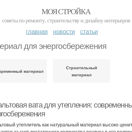
МОЯ СТРОЙКА
советы по ремонту, строительству и дизайну интерьеров
главная
новости
статьи
ериал для энергосбережения
Строительный
временный материал
материал
альтовая вата для утепления: современн
ргосбережения
ьтовый утеплитель как натуральный материал высоко ценит
гается за счет достаточного количества воздуха в его волок