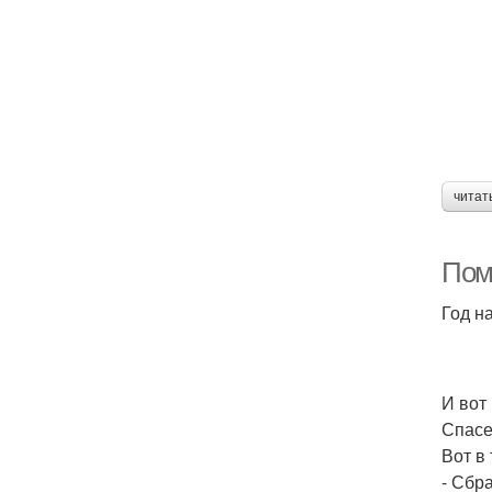
читат
Пом
Год н
И вот
Спасе
Вот в
- Сбр