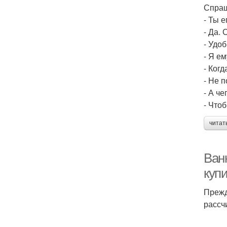
Спра
- Ты 
- Да.
- Удо
- Я е
- Когд
- Не п
- А ч
- Что
читат
Ван
куп
Прежд
рассч