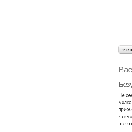
читат
Вас
Без
Не се
мелко
приоб
катег
этого