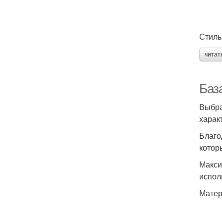
Стиль
читат
База
Выбра
харак
Благо
котор
Макси
испол
Матер