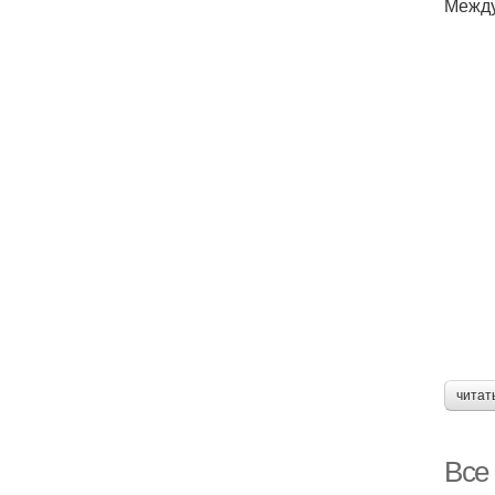
Между
читат
Все