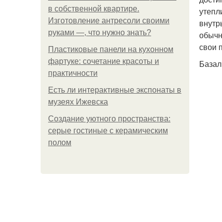
в собственной квартире.
утепл
Изготовление антресоли своими
внутр
руками —, что нужно знать?
обычн
свои 
Пластиковые панели на кухонном
фартуке: сочетание красоты и
Базал
практичности
Есть ли интерактивные экспонаты в
музеях Ижевска
Создание уютного пространства:
серые гостиные с керамическим
полом