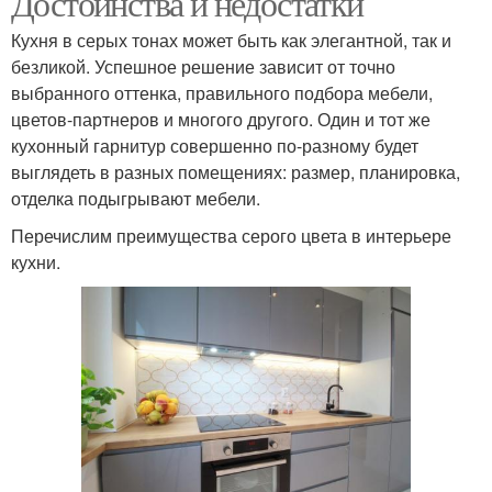
Достоинства и недостатки
Кухня в серых тонах может быть как элегантной, так и
безликой. Успешное решение зависит от точно
выбранного оттенка, правильного подбора мебели,
Кухни в серых тонах
Кухня в серых тонах
цветов-партнеров и многого другого. Один и тот же
кухонный гарнитур совершенно по-разному будет
выглядеть в разных помещениях: размер, планировка,
отделка подыгрывают мебели.
Тона с яркими
акцентами
Перечислим преимущества серого цвета в интерьере
кухни.