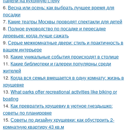
панели на кухонную стену
6.
Весна или осень: как выбрать лучшее время для
посадки
7.
Какие театры Москвы проводят спектакли для детей
8.
Полное руководство по посадке и пересадке
деревьев: когда лучше сажать
9.
Серые межкомнатные двери: стиль и практичность в
вашем интерьере
10.
Какие уникальные события происходят в столице
11.
Какие библиотеки и галереи популярны среди
жителей
12.
Когда вся семья вмещается в одну комнату: жизнь в
хрущевке
13.
What parks offer recreational activities like biking or
boating
14.
Как превратить хрущевку в уютное гнездышко:
советы по планировке
15.
Советы по дизайну хрущевки: как обустроить 2-
комнатную квартиру 43 кв.м