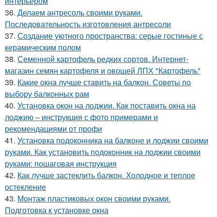
интерьером
36.
Делаем антресоль своими руками.
Последовательность изготовления антресоли
37.
Создание уютного пространства: серые гостиные с
керамическим полом
38.
Семенной картофель редких сортов. Интернет-
магазин семян картофеля и овощей ЛПХ "Картофель"
39.
Какие окна лучше ставить на балкон. Советы по
выбору балконных рам
40.
Установка окон на лоджии. Как поставить окна на
лоджию – инструкция с фото примерами и
рекомендациями от профи
41.
Установка подоконника на балконе и лоджии своими
руками. Как установить подоконник на лоджии своими
руками: пошаговая инструкция
42.
Как лучше застеклить балкон. Холодное и теплое
остекление
43.
Монтаж пластиковых окон своими руками.
Подготовка к установке окна