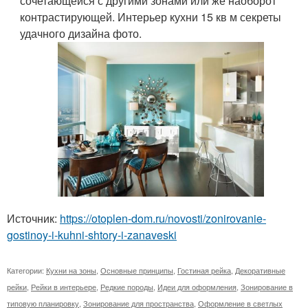
сочетающейся с другими зонами или же наоборот
контрастирующей. Интерьер кухни 15 кв м секреты
удачного дизайна фото.
Источник:
https://otoplen-dom.ru/novosti/zonirovanie-
gostinoy-i-kuhni-shtory-i-zanaveski
Категории:
Кухни на зоны
,
Основные принципы
,
Гостиная рейка
,
Декоративные
рейки
,
Рейки в интерьере
,
Редкие породы
,
Идеи для оформления
,
Зонирование в
типовую планировку
,
Зонирование для пространства
,
Оформление в светлых