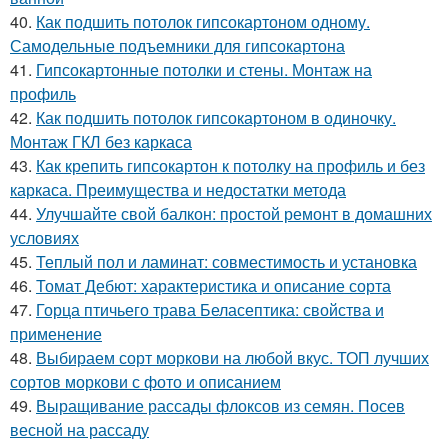
40.
Как подшить потолок гипсокартоном одному.
Самодельные подъемники для гипсокартона
41.
Гипсокартонные потолки и стены. Монтаж на
профиль
42.
Как подшить потолок гипсокартоном в одиночку.
Монтаж ГКЛ без каркаса
43.
Как крепить гипсокартон к потолку на профиль и без
каркаса. Преимущества и недостатки метода
44.
Улучшайте свой балкон: простой ремонт в домашних
условиях
45.
Теплый пол и ламинат: совместимость и установка
46.
Томат Дебют: характеристика и описание сорта
47.
Горца птичьего трава Беласептика: свойства и
применение
48.
Выбираем сорт моркови на любой вкус. ТОП лучших
сортов моркови с фото и описанием
49.
Выращивание рассады флоксов из семян. Посев
весной на рассаду