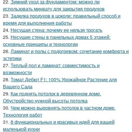
22.
Зимний уход за фундаментом: можно ли
использовать минвату для закрытия продухов
23.
Заделка продухов в цоколе: правильный способ и
время для выполнения работы
24.
Несущая стена: почему ее нельзя трогать
25.
Несущие стены в панельных домах 5 этажей:
основные принципы и технологии
26.
Ламинат и полы с подогревом: сочетание комфорта и
эстетики
27.
Теплый пол и ламинат: совместимость и
возможности
28.
Томат Дебют F1: 100% Урожайное Растение для
Вашего Сада
29.
Как поднять потолок в деревянном доме.
Обустройство нужной высоты потолка
30.
Чем можно выровнять потолок в частном доме.
Технология работ
31.
8 функциональных и красивых идей для вашей
маленькой кухни