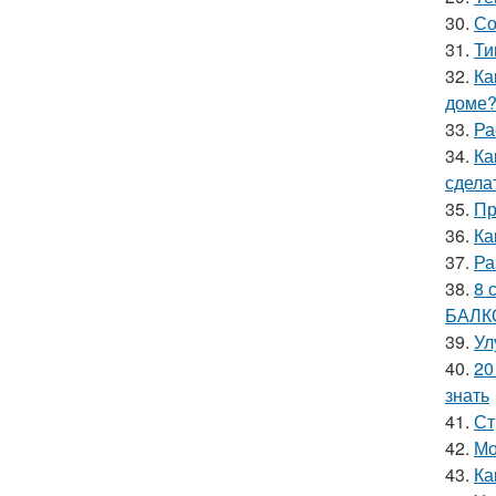
30.
Со
31.
Ти
32.
Ка
доме?
33.
Ра
34.
Ка
сдела
35.
Пр
36.
Ка
37.
Ра
38.
8 
БАЛК
39.
Ул
40.
20
знать
41.
Ст
42.
Мо
43.
Ка