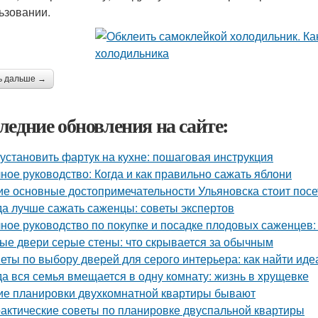
ьзовании.
ь дальше →
ледние обновления на сайте:
 установить фартук на кухне: пошаговая инструкция
ное руководство: Когда и как правильно сажать яблони
ие основные достопримечательности Ульяновска стоит посе
да лучше сажать саженцы: советы экспертов
ное руководство по покупке и посадке плодовых саженцев
ые двери серые стены: что скрывается за обычным
еты по выбору дверей для серого интерьера: как найти иде
да вся семья вмещается в одну комнату: жизнь в хрущевке
ие планировки двухкомнатной квартиры бывают
актические советы по планировке двуспальной квартиры