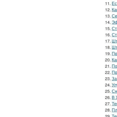
11.
Ес
12.
Ка
13.
Се
14.
Эф
15.
Ст
16.
Ст
17.
Шт
18.
Шт
19.
Пр
20.
Ка
21.
По
22.
Пр
23.
За
24.
Ул
25.
Сн
26.
В 
27.
Те
28.
Пл
29.
Те