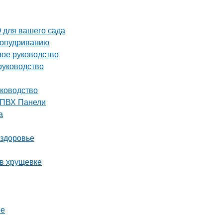
 для вашего сада
 опудриванию
ое руководство
руководство
уководство
 ПВХ Панели
а
 здоровье
 в хрущевке
ре