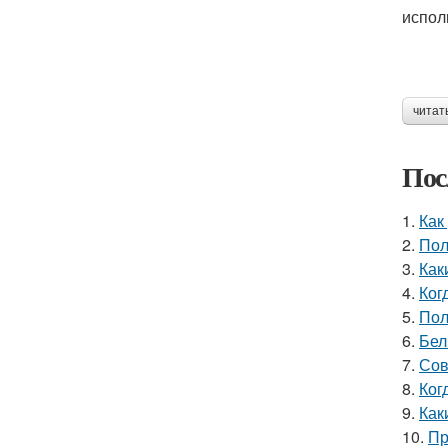
испол
читат
Пос
1.
Как
2.
Пол
3.
Как
4.
Ког
5.
Пол
6.
Бел
7.
Сов
8.
Ког
9.
Как
10.
Пр