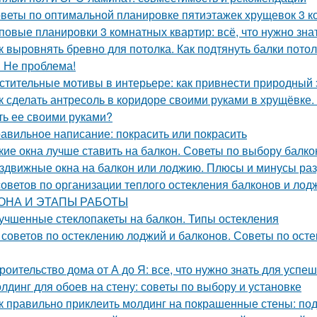
веты по оптимальной планировке пятиэтажек хрущевок 3 
повые планировки 3 комнатных квартир: всё, что нужно зна
к выровнять бревно для потолка. Как подтянуть балки пото
 Не проблема!
стительные мотивы в интерьере: как привнести природный
к сделать антресоль в коридоре своими руками в хрущёвке.
ть ее своими руками?
авильное написание: покрасить или покрасить
кие окна лучше ставить на балкон. Советы по выбору балк
здвижные окна на балкон или лоджию. Плюсы и минусы раз
советов по организации теплого остекления балконов 
ОНА И ЭТАПЫ РАБОТЫ
учшенные стеклопакеты на балкон. Типы остекления
 советов по остеклению лоджий и балконов. Советы по осте
роительство дома от А до Я: все, что нужно знать для успе
лдинг для обоев на стену: советы по выбору и установке
к правильно приклеить молдинг на покрашенные стены: по