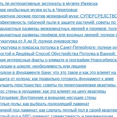
ть ли интерактивные экспонаты в музеях Ижевска
кие необычные музеи есть в Череповце
кретное оружие против морковной мухи: СУПЕРСРЕДСТВО
фективность табачной пыли в защите растений: советы по
андартные размеры межкомнатных дверей и проемов: полн
андартные размеры проёмов для входных дверей: полное 
укатурка от А до Я: полное руководство
укатурка и покраска потолка в Санкт-Петербурге: полное р
остой и Дешёвый Способ Обустройства Потолка в Ванной:
кие интересные факты о климате и географии Новосибирск
душки в цоколе: необходимость или лишнее
одухи в фундаменте бани: что это такое и как это влияет на
щита от холода: как правильно готовить фундамент к зиме
учшить пространство: советы по перепланировке квартиры
ос стены в хрущевке: как это влияет на цену квартиры
Хрущевке: Внутренние и внешние несущие стены
плые полы: как выбрать подходящий ламинат
енкой под ламинат: как сделать теплый пол в своей кварти
плый пол и SPC-ламинат: совместимость и рекомендации