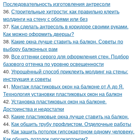
Последовательность изготовления антресоли
36.
Строительные хитрости: как правильно клеить
молдинги на стену с обоями или без
37.
Как сделать антресоль в коридоре своими руками.
Как можно оформить дверцы?
38.
Какие окна лучше ставить на балкон. Советы по
выбору балконных рам
39.
Все оттенки серого для оформления стен. Подбор
базового оттенка по уровню освещенности
40.
Упрощённый способ приклеить молдинг на стены:
инструкция и советы
41.
Монтаж пластиковых окон на балконе от А до Я.
Технология установки пластиковых окон на балкон
42.
Установка пластиковых окон на балконе.
Достоинства и недостатки
43.
Какие пластиковые окна лучше ставить на балкон.
44.
Как обшить трубу профлистом. Отделочные работы
45.
Как зашить потолок гипсокартоном одному человеку.
Как обшить потолок гипсокартоном?