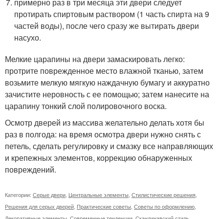
примерно раз в три месяца эти двери следует
протирать спиртовым раствором (1 часть спирта на 9
частей воды), после чего сразу же вытирать двери
насухо.
Мелкие царапины на двери замаскировать легко:
протрите поврежденное место влажной тканью, затем
возьмите мелкую мягкую наждачную бумагу и аккуратно
зачистите неровность с ее помощью; затем нанесите на
царапину тонкий слой полировочного воска.
Осмотр дверей из массива желательно делать хотя бы
раз в полгода: на время осмотра двери нужно снять с
петель, сделать регулировку и смазку все направляющих
и крепежных элементов, коррекцию обнаруженных
повреждений.
Категории:
Серые двери
,
Центральные элементы
,
Стилистические решения
,
Решения для серых дверей
,
Практические советы
,
Советы по оформлению
,
Декоративные элементы
,
Современные тенденции
,
Скандинавский стиль
,