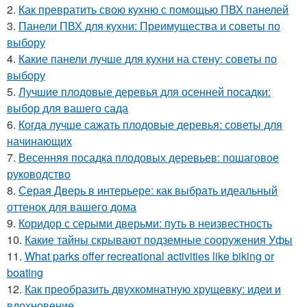
2.
Как превратить свою кухню с помощью ПВХ панелей
3.
Панели ПВХ для кухни: Преимущества и советы по
выбору
4.
Какие панели лучше для кухни на стену: советы по
выбору
5.
Лучшие плодовые деревья для осенней посадки:
выбор для вашего сада
6.
Когда лучше сажать плодовые деревья: советы для
начинающих
7.
Весенняя посадка плодовых деревьев: пошаговое
руководство
8.
Серая Дверь в интерьере: как выбрать идеальный
оттенок для вашего дома
9.
Коридор с серыми дверьми: путь в неизвестность
10.
Какие тайны скрывают подземные сооружения Уфы
11.
What parks offer recreational activities like biking or
boating
12.
Как преобразить двухкомнатную хрущевку: идеи и
вдохновение