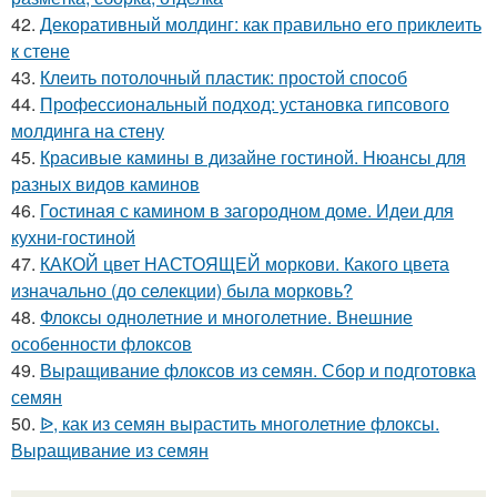
42.
Декоративный молдинг: как правильно его приклеить
к стене
43.
Клеить потолочный пластик: простой способ
44.
Профессиональный подход: установка гипсового
молдинга на стену
45.
Красивые камины в дизайне гостиной. Нюансы для
разных видов каминов
46.
Гостиная с камином в загородном доме. Идеи для
кухни-гостиной
47.
КАКОЙ цвет НАСТОЯЩЕЙ моркови. Какого цвета
изначально (до селекции) была морковь?
48.
Флоксы однолетние и многолетние. Внешние
особенности флоксов
49.
Выращивание флоксов из семян. Сбор и подготовка
семян
50.
ᐉ, как из семян вырастить многолетние флоксы.
Выращивание из семян