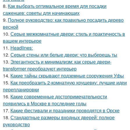
8.
Как выбрать оптимальное время для посадки
саженцев: советы для начинающих
9.
Полное руководство: как правильно посадить дерево
весной
10.
Серые межкомнатные двери: стиль и практичность в
вашем интерьере
11.
Headlines:
12.
Серые стены или белые двери: что выберешь ты
13.
Элегантность и минимализм: как серые двери-
transformer преобразуют интерьер
14.
Какие тайны скрывают подземные сооружения Уфы
15.
Как преобразить 2-комнатную хрущевку: лучшие идеи
перепланировки
16.
Какие современные достопримечательности
появились в Москве в последние годы
17.
Какие фестивали и праздники проводятся в Орске
18.
Стандартные размеры входных дверей: полное
руководство