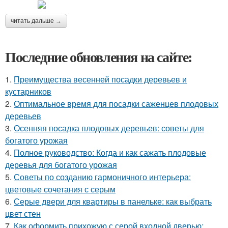
читать дальше →
Последние обновления на сайте:
1.
Преимущества весенней посадки деревьев и
кустарников
2.
Оптимальное время для посадки саженцев плодовых
деревьев
3.
Осенняя посадка плодовых деревьев: советы для
богатого урожая
4.
Полное руководство: Когда и как сажать плодовые
деревья для богатого урожая
5.
Советы по созданию гармоничного интерьера:
цветовые сочетания с серым
6.
Серые двери для квартиры в панельке: как выбрать
цвет стен
7.
Как оформить прихожую с серой входной дверью: