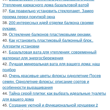
Утепление каркасного дома базальтовой ватой
37.
Как правильно установить стеклопакет. Замер
проема перед покупкой окна
38.
200 интересных идей отделки балкона своими
руками.
39.
Остекление балконов пластиковыми окнами.
40.
Как установить пластиковый балконный блок..
Алгоритм установки
41.
Базальтовая вата для утепления: современный
материал для энергосбережения
42.
Лучшая минеральная вата для вашего дома: наш
подбор
43.
Очень красивые цветы флоксы однолетние Посев
семян. Однолетние флоксы: описание сортов и
особенности выращивания
44.
Тайна серой плитки: как выбрать идеальные туалеты
для вашего дома
45.
Создание уютной и функциональной хрущевки 2