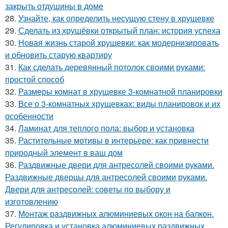
закрыть отдушины в доме
28.
Узнайте, как определить несущую стену в хрущевке
29.
Сделать из хрущёвки открытый план: история успеха
30.
Новая жизнь старой хрущевки: как модернизировать
и обновить старую квартиру
31.
Как сделать деревянный потолок своими руками:
простой способ
32.
Размеры комнат в хрущевке 3-комнатной планировки
33.
Все о 3-комнатных хрущевках: виды планировок и их
особенности
34.
Ламинат для теплого пола: выбор и установка
35.
Растительные мотивы в интерьере: как привнести
природный элемент в ваш дом
36.
Раздвижные двери для антресолей своими руками.
Раздвижные дверцы для антресолей своими руками.
Двери для антресолей: советы по выбору и
изготовлению
37.
Монтаж раздвижных алюминиевых окон на балкон.
Регулировка и установка алюминиевых раздвижных