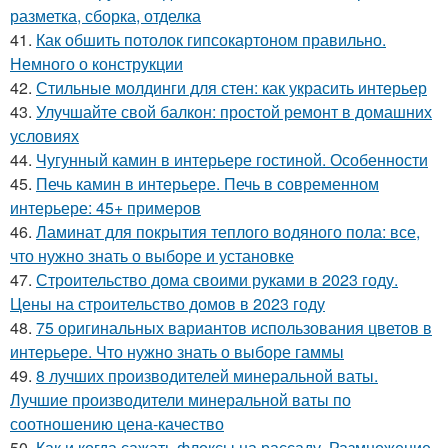
разметка, сборка, отделка
41.
Как обшить потолок гипсокартоном правильно.
Немного о конструкции
42.
Стильные молдинги для стен: как украсить интерьер
43.
Улучшайте свой балкон: простой ремонт в домашних
условиях
44.
Чугунный камин в интерьере гостиной. Особенности
45.
Печь камин в интерьере. Печь в современном
интерьере: 45+ примеров
46.
Ламинат для покрытия теплого водяного пола: все,
что нужно знать о выборе и установке
47.
Строительство дома своими руками в 2023 году.
Цены на строительство домов в 2023 году
48.
75 оригинальных вариантов использования цветов в
интерьере. Что нужно знать о выборе гаммы
49.
8 лучших производителей минеральной ваты.
Лучшие производители минеральной ваты по
соотношению цена-качество
50.
Как и когда сажать флоксы на рассаду. Размножение