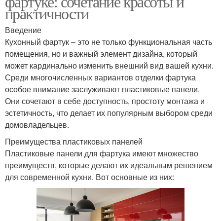
фартуке: сочетание красоты и
интерьера
практичности
Введение
Кухонный фартук – это не только функциональная часть
Современный стиль
Тенденции в интерьере
помещения, но и важный элемент дизайна, который
может кардинально изменить внешний вид вашей кухни.
Среди многочисленных вариантов отделки фартука
особое внимание заслуживают пластиковые панели.
Тенденции в цветовых
Современный интерьер
Они сочетают в себе доступность, простоту монтажа и
сочетаниях
эстетичность, что делает их популярным выбором среди
домовладельцев.
Преимущества пластиковых панелей
Современные
Тенденции в
Пластиковые панели для фартука имеют множество
постройки
использовании
преимуществ, которые делают их идеальным решением
для современной кухни. Вот основные из них:
Современная мебель