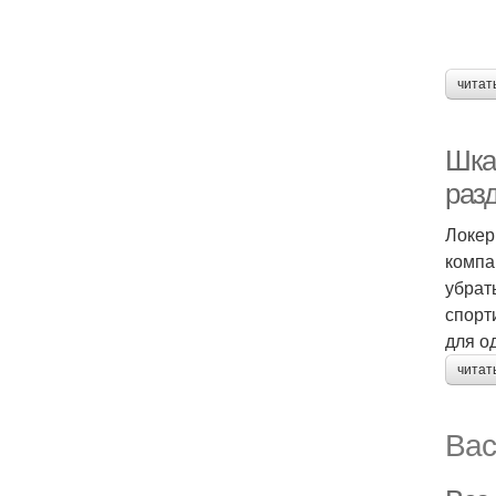
читат
Шка
раз
Локер
компа
убрат
спорт
для о
читат
Вас