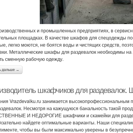
оизводственных и промышленных предприятиях, в сервисны
тельных площадках. В качестве шкафов для спецодежды поч
ые, легко моются, не боятся воды и чистящих средств, поэ
вки. Металлические шкафы для раздевалок необходимы на л
ть сменную рабочую одежду.
ь дальше →
изводитель шкафчиков для раздевалок. 
ния Vrazdevalku.ru занимается высокопрофессиональным 
аздевалок. Несмотря на кажущуюся банальность такой проду
ТВЕННЫЕ И НЕДОРОГИЕ шкафчики и скамейки для раздева
язательно найдете оптимальные варианты. Наши специали
тименте, чтобы вы были максимально уверены в безупречно