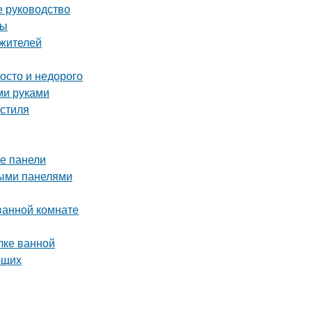
е руководство
ры
 жителей
осто и недорого
ми руками
 стиля
ые панели
выми панелями
ванной комнате
лке ванной
ющих