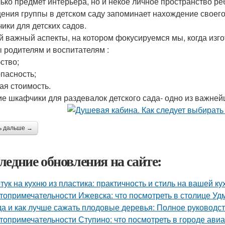
лько предмет интерьера, но и некое личное пространство ре
ения группы в детском саду запоминает нахождение своег
ики для детских садов.
 важный аспекты, на котором фокусируемся мы, когда изго
 родителям и воспитателям :
ство;
опасность;
кая стоимость.
ие шкафчики для раздевалок детского сада- одно из важне
ь дальше →
ледние обновления на сайте:
тук на кухню из пластика: практичность и стиль на вашей ку
топримечательности Ижевска: что посмотреть в столице Уд
да и как лучше сажать плодовые деревья: Полное руководс
топримечательности Ступино: что посмотреть в городе ави