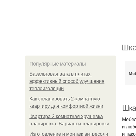
Шка
Популярные материалы
Ме
Базальтовая вата в плитах:
эффективный способ улучшения
теплоизоляции
Как спланировать 2-комнатную
квартиру для комфортной жизни
Шка
Квартира 2 комнатная хрущевка
Мебел
планировка. Варианты планировки
и люб
и так
Изготовление и монтаж антресоли