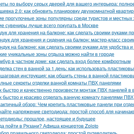
еты по выбору серых дверей для вашего интерьера: полно
щевка 2.0: как обновить планировку двухкомнатной кварти
ие прогулочные зоны популярны среди туристов и местных
ие сувениры лучше всего покупать в Москве
дук для хранения на балконе: как сделать своими руками пр
ндук для хранения и сидения на балкон: мастер-класс свои
ндук на балконе: как сделать своими руками для удобства и
кие уникальные зоны отдыха можно найти в городе
мбур в частном доме: как сделать вход более комфортным
делка стен в ванной за 1 день: как использовать пластиков
шаговая инструкция: как обшить стены в ванной пластико
лные секреты отделки ванной комнаты ПВХ панелями
к быстро и качественно произвести монтаж ПВХ панелей в 
к быстро и красиво отделать ванную комнату панелями ПВХ
актичный обзор: Чем крепить пластиковые панели при отде
найте напряжение светодиода: простой способ для начина
етодиоды: прошлое, настоящее и будущее
да пойти в Рязани? Афиша концертов Zoloto
бор правильного светодиода: простой путеводитель