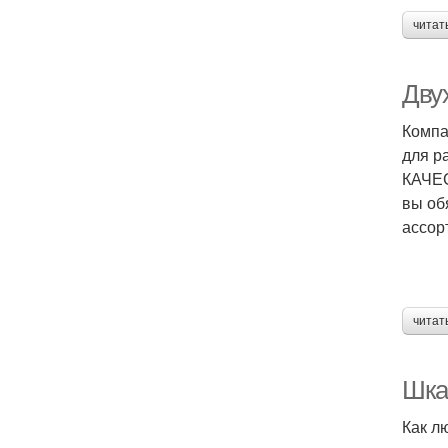
читат
Дву
Компа
для р
КАЧЕС
вы об
ассор
читат
Шка
Как л