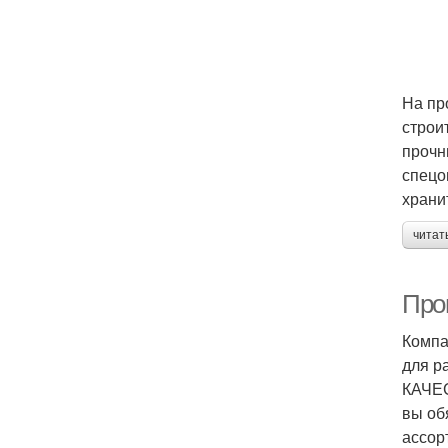
На пр
строи
прочн
спецо
храни
читат
Про
Компа
для р
КАЧЕС
вы об
ассор