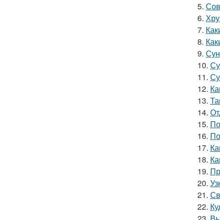
5.
Сов
6.
Хру
7.
Как
8.
Как
9.
Сун
10.
Су
11.
Су
12.
Ка
13.
Та
14.
От
15.
По
16.
По
17.
Ка
18.
Ка
19.
Пр
20.
Уз
21.
Св
22.
Ку
23.
Вы