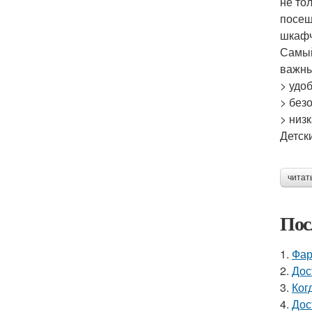
не то
посещ
шкафч
Самый
важны
> удоб
> без
> низ
Детск
читат
Пос
1.
Фар
2.
Дос
3.
Ког
4.
Дос