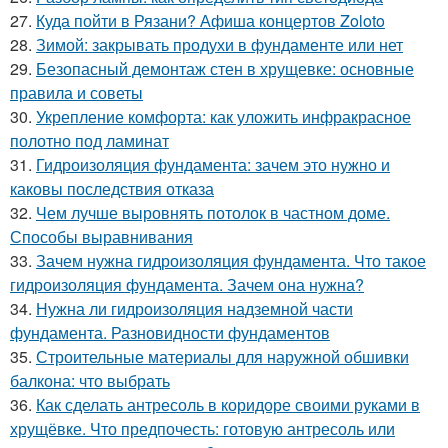
27.
Куда пойти в Рязани? Афиша концертов Zoloto
28.
Зимой: закрывать продухи в фундаменте или нет
29.
Безопасный демонтаж стен в хрущевке: основные
правила и советы
30.
Укрепление комфорта: как уложить инфракрасное
полотно под ламинат
31.
Гидроизоляция фундамента: зачем это нужно и
каковы последствия отказа
32.
Чем лучше выровнять потолок в частном доме.
Способы выравнивания
33.
Зачем нужна гидроизоляция фундамента. Что такое
гидроизоляция фундамента. Зачем она нужна?
34.
Нужна ли гидроизоляция надземной части
фундамента. Разновидности фундаментов
35.
Строительные материалы для наружной обшивки
балкона: что выбрать
36.
Как сделать антресоль в коридоре своими руками в
хрущёвке. Что предпочесть: готовую антресоль или