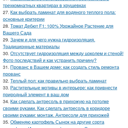
трехкомнатных квартирах в хрущевках
27.
Как выбрать ламинат для водяного теплого пола:
основные критерии
28.
Томат Дебют F1: 100% Урожайное Растение для
Вашего Сада
29.
Зачем и для чего нужна гидроизоляция.
Традиционные материалы
30.
Отсутствует гидроизоляция между цоколем и стеной!
Фото последствий и как устранить причину?
31.
Прованс в Вашем доме: как создать стиль ремонта
прованс
32.
Теплый пол: как правильно выбрать ламинат
33.
Растительные мотивы в интерьере: как привнести
природный элемент в ваш дом
34.
Как сделать антресоль в прихожую на потолке
своими руками. Как сделать антресоль в коридоре
своими руками: монтаж. Антресоли для прихожей
35.
Обменяю картофель Сынок на другие сорта