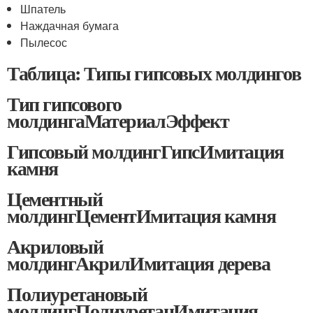
Шпатель
Наждачная бумага
Пылесос
Таблица: Типы гипсовых молдингов
Тип гипсового
молдингаМатериалЭффект
Гипсовый молдингГипсИмитация
камня
Цементный
молдингЦементИмитация камня
Акриловый
молдингАкрилИмитация дерева
Полиуретановый
молдингПолиуретанИмитация