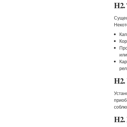
H2.
Сущес
Некот
Кап
Кор
Про
или
Кар
рел
H2.
Устан
приоб
соблю
H2.