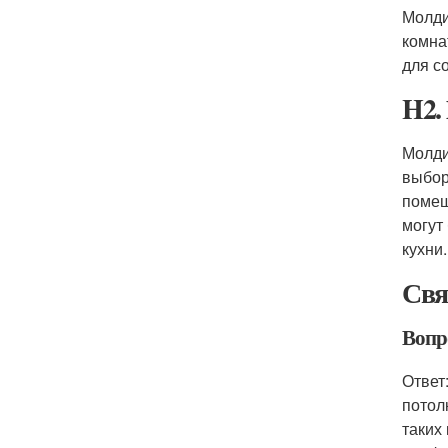
Молди
комна
для с
H2.
Молди
выбор
помещ
могут
кухни.
Свя
Вопро
Ответ
потол
таких