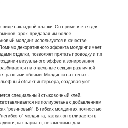
.
в виде накладной планки. Он применяется для
каминов, арок, придавая им более
новый молдинг используется в качестве
 Помимо декоративного эффекта молдинг имеет
ами отделки, позволяет прятать проводку и т.п
оздании визуального эффекта зонирования
азбивается на отдельные секции различной
я разными обоями. Молдинги на стенах -
ельефный объект интерьера, создавая уют
няется специальный стыковочный клей.
изготавливается из полиуретана с добавлением
ак "резиновый". В гибких молдингах полностью
негибкого" молдинга, так как он отливается в
олдинги, как вариант, незаменимы для