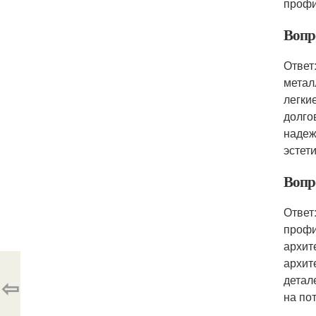
профи
Вопр
Ответ
метал
легки
долго
надеж
эстет
Вопр
Ответ
профи
архит
архит
детал
⇦
на по