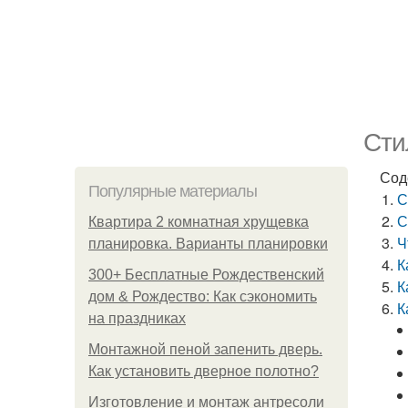
Сти
Сод
Популярные материалы
С
С
Квартира 2 комнатная хрущевка
Ч
планировка. Варианты планировки
К
300+ Бесплатные Рождественский
К
дом & Рождество: Как сэкономить
К
на праздниках
Монтажной пеной запенить дверь.
Как установить дверное полотно?
Изготовление и монтаж антресоли