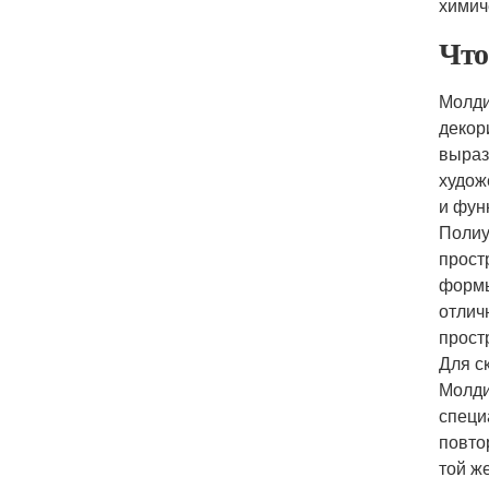
химич
Что
Молди
декор
выраз
худож
и фун
Полиу
прост
формы
отлич
прост
Для с
Молди
специ
повто
той ж