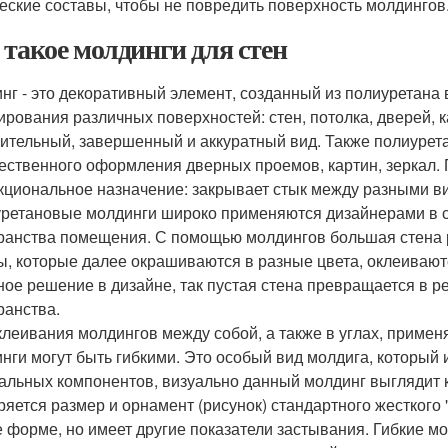
еские составы, чтобы не повредить поверхность молдингов
 такое молдинги для стен
нг - это декоративный элемент, созданный из полиуретана 
ирования различных поверхностей: стен, потолка, дверей, 
ительный, завершенный и аккуратный вид. Также полиурета
ественного оформления дверных проемов, картин, зеркал.
кциональное назначение: закрывает стык между разными вид
ретановые молдинги широко применяются дизайнерами в с
ранства помещения. С помощью молдингов большая стена р
, которые далее окрашиваются в разные цвета, оклеиваютс
ное решение в дизайне, так пустая стена превращается в р
ранства.
клеивания молдингов между собой, а также в углах, приме
нги могут быть гибкими. Это особый вид молдига, который 
альных компонентов, визуально данный молдинг выглядит к
ряется размер и орнамент (рисунок) стандартного жесткого "
е форме, но имеет другие показатели застывания. Гибкие м