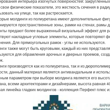
ирования интерьера изогнутых поверхностей: закругленных с
 свои физические показатели, это жесткость сечения в ради
зовать на улице, так как растрескается.
орые молдинги из полиуретана имеют дополнительные фиг
нируются пространственные зоны, рамки на стенах, рамы дл
нты предают более выраженный визуальный эффект для рам
твуют накладные угловые элементы, которые повторяют фо
нения. Для прямоугольных рамок - углы не используются.
нги также могут быть круговыми, каждый из них представля
ьзуются для обрамления арочных и дверных проемов, созд
к.
нги производятся как из полиуретана, так и из дюрополиме
ости, данный материал является антивандальным и исполь
ным параметром при выборе молдинга является его высота
ана, всеми архитекторами и дизайнерами, высота равная 4
ая линейка гладких молдингов - коллекция Перфект плюс 