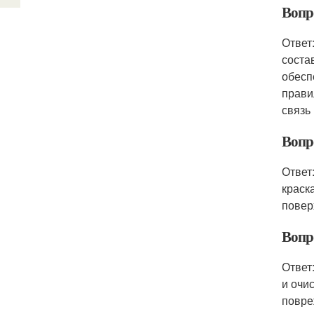
Вопро
Ответ
соста
обесп
прави
связь
Вопр
Ответ
краск
повер
Вопр
Ответ
и очи
повре