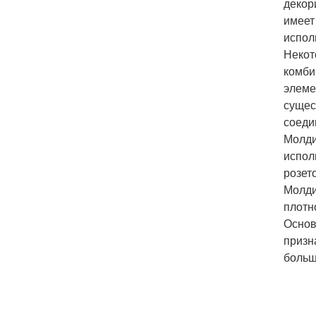
декор
имеет
исполь
Некот
комби
элеме
сущес
соеди
Молди
испол
розето
Молди
плотн
Основ
призн
больш