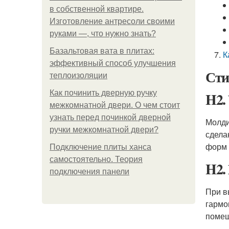
в собственной квартире.
Изготовление антресоли своими
руками —, что нужно знать?
Базальтовая вата в плитах:
К
эффективный способ улучшения
Сти
теплоизоляции
Как починить дверную ручку
H2.
межкомнатной двери. О чем стоит
узнать перед починкой дверной
Молди
ручки межкомнатной двери?
сдела
форм 
Подключение плиты ханса
самостоятельно. Теория
H2.
подключения панели
При в
гармо
помещ