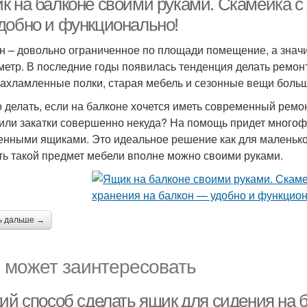
к на балконе своими руками. Скамейка с
добно и функционально!
н – довольно ограниченное по площади помещение, а значи
метр. В последние годы появилась тенденция делать ремонт
захламленные полки, старая мебель и сезонные вещи боль
о делать, если на балконе хочется иметь современный ремон
или закатки совершенно некуда? На помощь придет многоф
енными ящиками. Это идеальное решение как для маленького
ть такой предмет мебели вполне можно своими руками.
ь дальше →
 может заинтересовать
кий способ сделать ящик для сидения на 