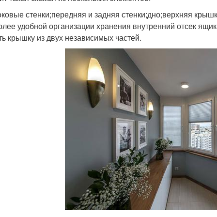
оковые стенки;передняя и задняя стенки;дно;верхняя крышк
олее удобной организации хранения внутренний отсек ящик
ть крышку из двух независимых частей.