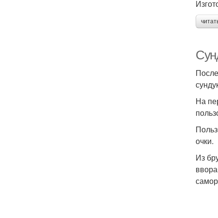
Изгот
читат
Сун
После
сунду
На пе
польз
Польз
очки.
Из бр
ввора
самор