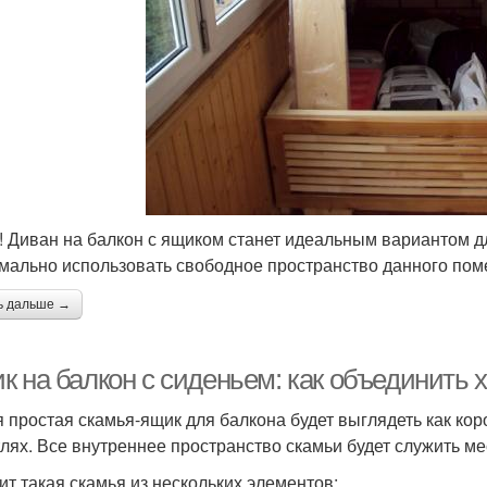
! Диван на балкон с ящиком станет идеальным вариантом дл
мально использовать свободное пространство данного по
ь дальше →
к на балкон с сиденьем: как объединить 
 простая скамья-ящик для балкона будет выглядеть как к
тлях. Все внутреннее пространство скамьи будет служить м
ит такая скамья из нескольких элементов: