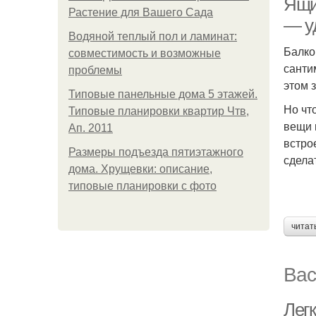
Ящи
Растение для Вашего Сада
— у
Водяной теплый пол и ламинат:
Балко
совместимость и возможные
санти
проблемы
этом 
Типовые панельные дома 5 этажей.
Но чт
Типовые планировки квартир Чтв,
вещи 
Ап. 2011
встро
Размеры подъезда пятиэтажного
сдела
дома. Хрущевки: описание,
типовые планировки с фото
читат
Вас
Лег