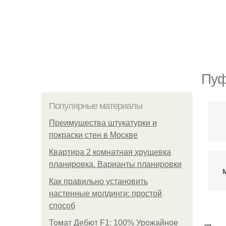
Пуф
Популярные материалы
Преимущества штукатурки и
покраски стен в Москве
Квартира 2 комнатная хрущевка
планировка. Варианты планировки
Как правильно установить
настенные молдинги: простой
способ
Томат Дебют F1: 100% Урожайное