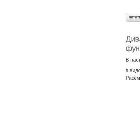
читат
Див
фун
В нас
в вид
Рассм