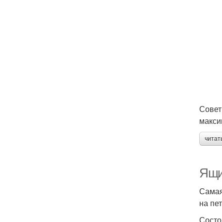
Совет
макси
читат
Ящи
Самая
на пе
Состо