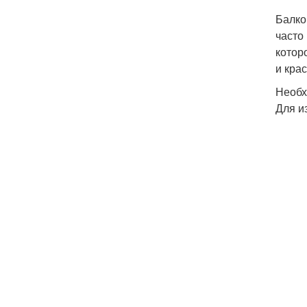
Балко
часто
котор
и кра
Необх
Для и