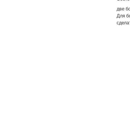
две б
Для б
сдела