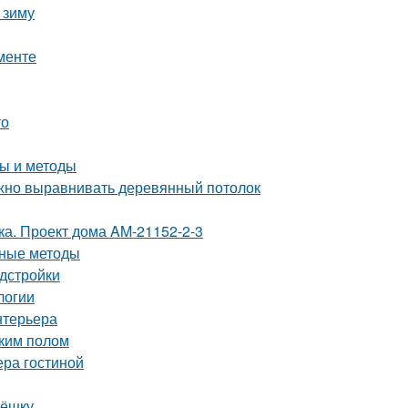
 зиму
менте
то
ы и методы
ужно выравнивать деревянный потолок
тка. Проект дома AM-21152-2-3
нные методы
дстройки
логии
нтерьера
ским полом
ера гостиной
рёшку