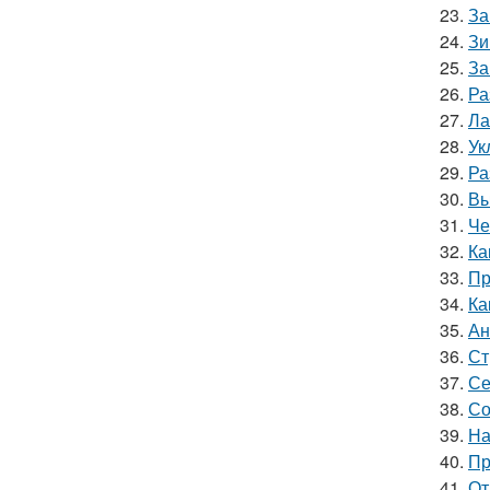
23.
За
24.
Зи
25.
За
26.
Ра
27.
Ла
28.
Ук
29.
Ра
30.
Вы
31.
Че
32.
Ка
33.
Пр
34.
Ка
35.
Ан
36.
Ст
37.
Се
38.
Со
39.
На
40.
Пр
41.
От