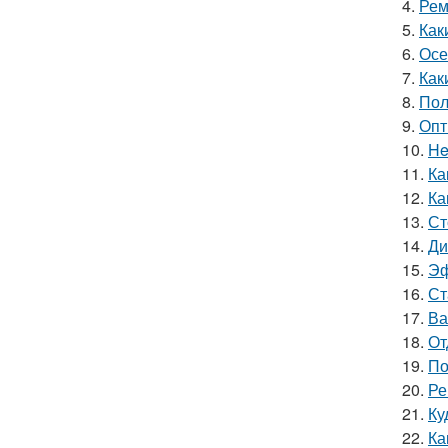
4.
Рем
5.
Как
6.
Осе
7.
Как
8.
Пол
9.
Опт
10.
He
11.
Ка
12.
Ка
13.
Ст
14.
Ди
15.
Эф
16.
Ст
17.
Ва
18.
От
19.
По
20.
Ре
21.
Ку
22.
Ка