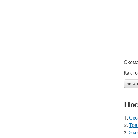
Схема
Как т
читат
Пос
1.
Ско
2.
Тра
3.
Эко