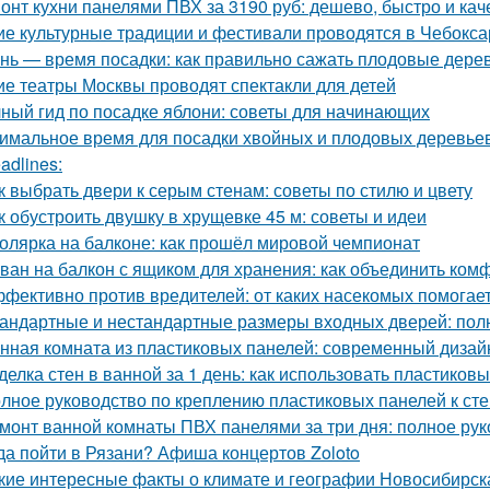
онт кухни панелями ПВХ за 3190 руб: дешево, быстро и ка
ие культурные традиции и фестивали проводятся в Чебокса
нь — время посадки: как правильно сажать плодовые дерев
ие театры Москвы проводят спектакли для детей
ный гид по посадке яблони: советы для начинающих
имальное время для посадки хвойных и плодовых деревье
adlines:
к выбрать двери к серым стенам: советы по стилю и цвету
к обустроить двушку в хрущевке 45 м: советы и идеи
олярка на балконе: как прошёл мировой чемпионат
ван на балкон с ящиком для хранения: как объединить ком
фективно против вредителей: от каких насекомых помогае
андартные и нестандартные размеры входных дверей: пол
нная комната из пластиковых панелей: современный дизайн
делка стен в ванной за 1 день: как использовать пластиков
лное руководство по креплению пластиковых панелей к ст
монт ванной комнаты ПВХ панелями за три дня: полное ру
да пойти в Рязани? Афиша концертов Zoloto
кие интересные факты о климате и географии Новосибирск