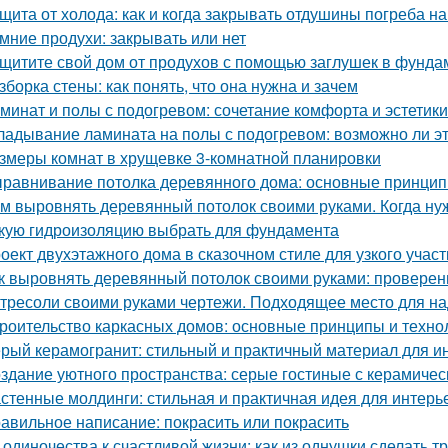
щита от холода: как и когда закрывать отдушины погреба на
мние продухи: закрывать или нет
щитите свой дом от продухов с помощью заглушек в фунда
зборка стены: как понять, что она нужна и зачем
минат и полы с подогревом: сочетание комфорта и эстетики
ладывание ламината на полы с подогревом: возможно ли э
змеры комнат в хрущевке 3-комнатной планировки
равнивание потолка деревянного дома: основные принцип
м выровнять деревянный потолок своими руками. Когда н
кую гидроизоляцию выбрать для фундамента
оект двухэтажного дома в сказочном стиле для узкого учас
к выровнять деревянный потолок своими руками: провере
тресоли своими руками чертежи. Подходящее место для на
роительство каркасных домов: основные принципы и техно
рый керамогранит: стильный и практичный материал для и
здание уютного пространства: серые гостиные с керамиче
стенные молдинги: стильная и практичная идея для интерь
авильное написание: покрасить или покрасить
 одиночества к счастливой жизни: как из однушки сделать т