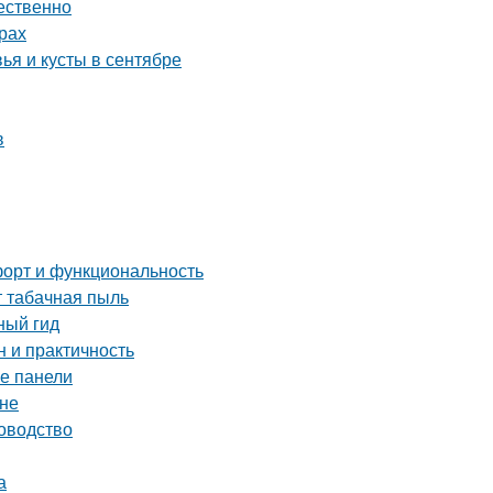
чественно
рах
ья и кусты в сентябре
в
форт и функциональность
т табачная пыль
ный гид
 и практичность
ые панели
ене
ководство
а