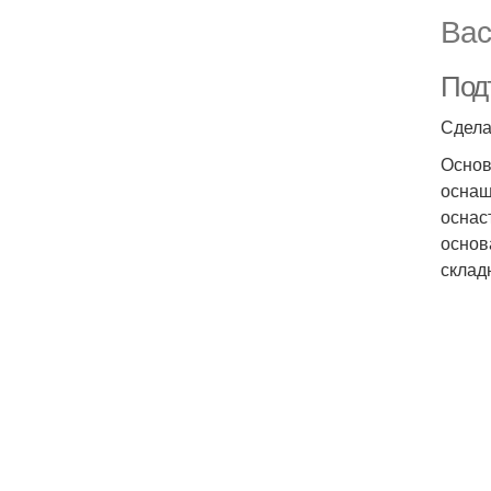
Вас
Под
Сдела
Основ
оснащ
оснас
основ
склад