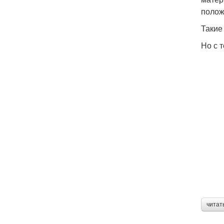
полож
Такие
Но с 
читат