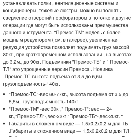
устанавливать полки , вентиляционные системы и
кондиционеры, тяжелые люстры, можно выполнять
сверление отверстий перфоратором в потолке и другие
операции где могут быть использованы преимущества
данного инструмента. "Премос-ТМ" модель с более
мощным редуктором ( см. в галерее), увеличенная
редукция устройства позволяет поднимать груз массой
80кг., при кратковременном использовании , на высотах
до 3,2м., до 90кг. Подъемники "Премос-ТБ" и " Премос-
ТЛ" это упрощенные версии Премоса . Новинка
-Премос-ТС-высота подъема от 3,5 до 5,5м..
грузоподъемность-140кг.
"Премос-ТС"-вес 60-77кг., высота подъема от 3,5 до
5,5м.. грузоподъемность-140кг.
"Премос-ТМ" -вес 30кг," Премос-Т": вес — 24
кг.,"Премос-ТЛ"-,вес-22кг."Премос-ТБ"-,вес-20кг. "
Габариты в сложенном виде — 1,5х0,2х0,2 м для ТБ
.Габариты в сложенном виде — 1,5х0,2х0,2 м для ТЛ.