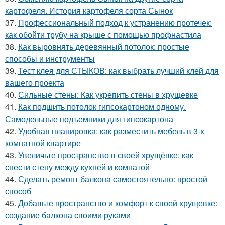
картофеля. История картофеля сорта Сынок
37.
Профессиональный подход к устранению протечек:
как обойти трубу на крыше с помощью профнастила
38.
Как выровнять деревянный потолок: простые
способы и инструменты
39.
Тест клея для СТЫКОВ: как выбрать лучший клей для
вашего проекта
40.
Сильные стены: Как укрепить стены в хрущевке
41.
Как подшить потолок гипсокартоном одному.
Самодельные подъемники для гипсокартона
42.
Удобная планировка: как разместить мебель в 3-х
комнатной квартире
43.
Увеличьте пространство в своей хрущёвке: как
снести стену между кухней и комнатой
44.
Сделать ремонт балкона самостоятельно: простой
способ
45.
Добавьте пространство и комфорт к своей хрущевке:
создание балкона своими руками