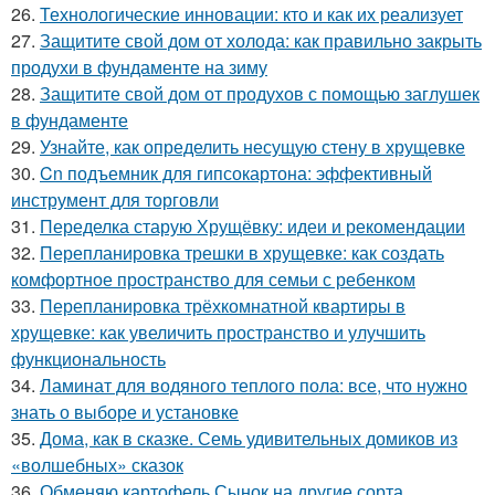
26.
Технологические инновации: кто и как их реализует
27.
Защитите свой дом от холода: как правильно закрыть
продухи в фундаменте на зиму
28.
Защитите свой дом от продухов с помощью заглушек
в фундаменте
29.
Узнайте, как определить несущую стену в хрущевке
30.
Cn подъемник для гипсокартона: эффективный
инструмент для торговли
31.
Переделка старую Хрущёвку: идеи и рекомендации
32.
Перепланировка трешки в хрущевке: как создать
комфортное пространство для семьи с ребенком
33.
Перепланировка трёхкомнатной квартиры в
хрущевке: как увеличить пространство и улучшить
функциональность
34.
Ламинат для водяного теплого пола: все, что нужно
знать о выборе и установке
35.
Дома, как в сказке. Семь удивительных домиков из
«волшебных» сказок
36.
Обменяю картофель Сынок на другие сорта