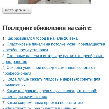
читать дальше →
Последние обновления на сайте:
1.
Как развивался город в начале 20 века
2.
Пластиковые панели на потолке кухни: преимущества
и особенности установки
3.
Стеновые панели в интерьере кухни: как преобразить
пространство
4.
Секреты успешной посадки саженцев: советы от
профессионала
5.
Когда лучше сажать плодовые деревья: советы для
начинающих
6.
Какие плодовые деревья лучше посадить весной:
советы для начинающих
7.
Какие современные проекты по развитию
инфраструктуры реализуются в Липецке