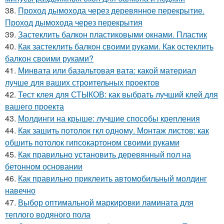
38.
Проход дымохода через деревянное перекрытие.
Проход дымохода через перекрытия
39.
Застеклить балкон пластиковыми окнами. Пластик
40.
Как застеклить балкон своими руками. Как остеклить
балкон своими руками?
41.
Минвата или базальтовая вата: какой материал
лучше для ваших строительных проектов
42.
Тест клея для СТЫКОВ: как выбрать лучший клей для
вашего проекта
43.
Молдинги на крыше: лучшие способы крепления
44.
Как зашить потолок гкл одному. Монтаж листов: как
обшить потолок гипсокартоном своими руками
45.
Как правильно установить деревянный пол на
бетонном основании
46.
Как правильно приклеить автомобильный молдинг
навечно
47.
Выбор оптимальной маркировки ламината для
теплого водяного пола