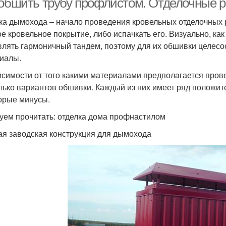
 обшить трубу профлистом. Отделочные 
ка дымохода – начало проведения кровельных отделочных 
ое кровельное покрытие, либо испачкать его. Визуально, ка
влять гармоничный тандем, поэтому для их обшивки целесо
иалы.
исимости от того какими материалами предполагается пров
лько вариантов обшивки. Каждый из них имеет ряд положите
орые минусы.
уем прочитать: отделка дома профнастилом
ая заводская конструкция для дымохода