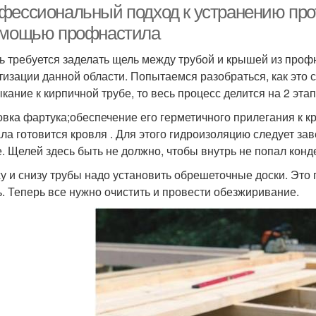
фессиональный подход к устранению прот
омощью профнастила
ь требуется заделать щель между трубой и крышей из проф
тизации данной области. Попытаемся разобраться, как это с
кание к кирпичной трубе, то весь процесс делится на 2 этап
овка фартука;обеспечение его герметичного прилегания к к
ла готовится кровля . Для этого гидроизоляцию следует заве
е. Щелей здесь быть не должно, чтобы внутрь не попал конд
у и снизу трубы надо установить обрешеточные доски. Это п
ь. Теперь все нужно очистить и провести обезжиривание.