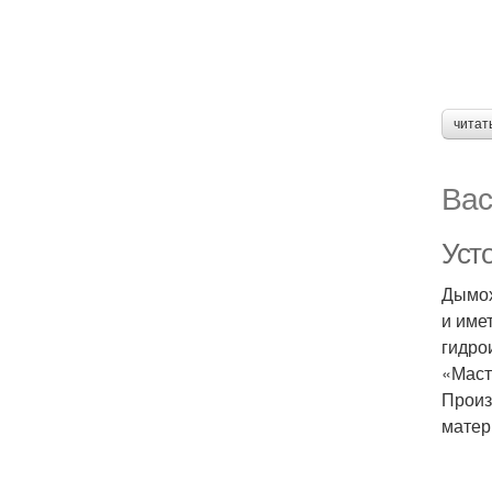
читат
Вас
Уст
Дымох
и име
гидро
«Маст
Произ
матер