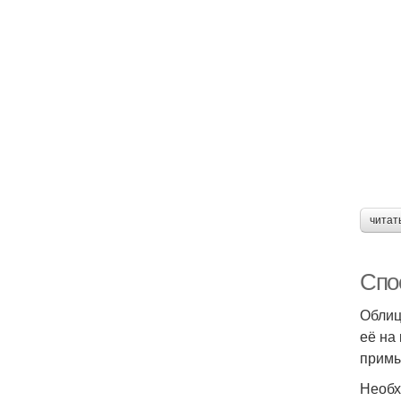
читат
Спо
Облиц
её на
примы
Необх