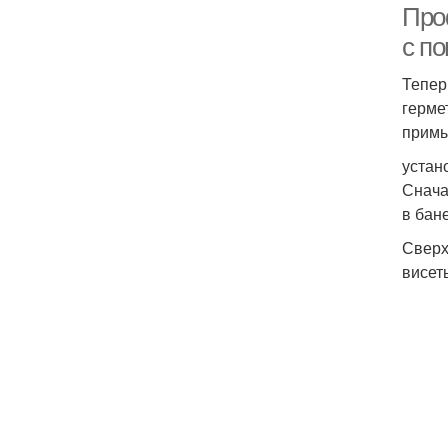
Про
с п
Тепер
герме
примы
устан
Снача
в бан
Сверх
висет