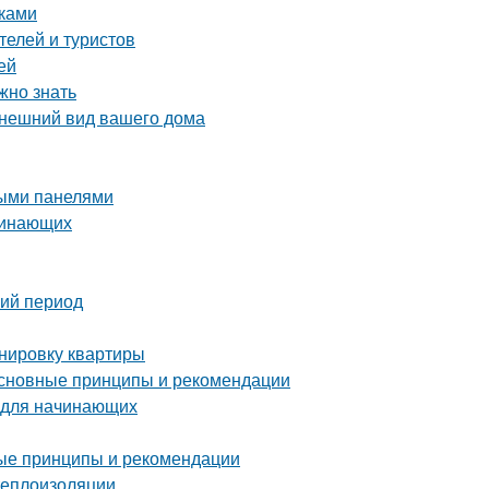
уками
телей и туристов
ей
жно знать
внешний вид вашего дома
выми панелями
ачинающих
ний период
анировку квартиры
основные принципы и рекомендации
 для начинающих
ые принципы и рекомендации
теплоизоляции