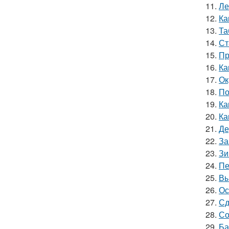
11.
Ле
12.
Ка
13.
Та
14.
Ст
15.
Пр
16.
Ка
17.
Ок
18.
По
19.
Ка
20.
Ка
21.
Де
22.
За
23.
Зи
24.
Пе
25.
Вы
26.
Ос
27.
Сд
28.
Со
29.
Ба