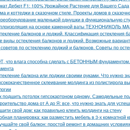
мат Дебют F1: 100% Урожайное Растение для Вашего Сада
ма и коттеджи в сказочном стиле. Проекты домов в сказочн
реоборудование маленькой однушки в функциональную студ
плоизоляция на основе каменной ваты ТЕХНОНИКОЛЬ M
текление балконов и лоджий. Классификация остекления б
е виды остекления балконов и лоджий. Возможные вариан
 советов по остеклению лоджий и балконов. Советы по осте
Т, что влага способна сделать с БЕТОННЫМ фундаментом.
амента
текление балкона или лоджии своими руками. Что нужно зн
сококачественное склеивание молдинга из полистирола вы
логии
к подшить потолок гипсокартоном одному. Самодельные по
роительство дома от А до Я: все, что нужно знать для успе
щити свой дом: как правильно клеить молдинги на стену
обная планировка: как разместить мебель в 3-х комнатной 
учшайте свой балкон: простой ремонт в домашних условия