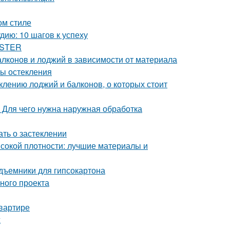
ом стиле
ию: 10 шагов к успеху
ASTER
алконов и лоджий в зависимости от материала
ты остекления
клению лоджий и балконов, о которых стоит
 Для чего нужна наружная обработка
ать о застеклении
сокой плотности: лучшие материалы и
дъемники для гипсокартона
шного проекта
квартире
х