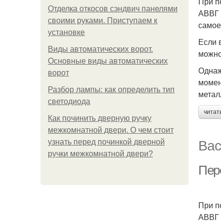
При п
Отделка откосов сэндвич панелями
АВВГ 
своими руками. Приступаем к
самое
установке
Если 
Виды автоматических ворот.
можно
Основные виды автоматических
Однаж
ворот
момен
Разбор лампы: как определить тип
метал
светодиода
читат
Как починить дверную ручку
межкомнатной двери. О чем стоит
Вас
узнать перед починкой дверной
ручки межкомнатной двери?
Пер
При п
АВВГ 