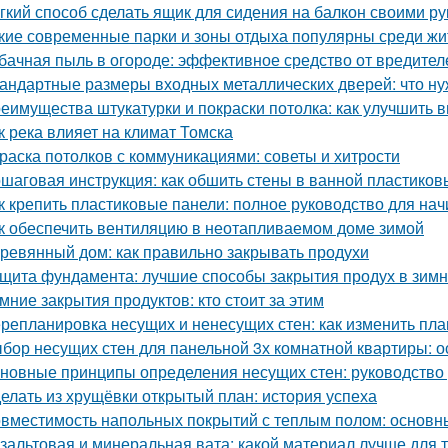
гкий способ сделать ящик для сидения на балкон своими р
кие современные парки и зоны отдыха популярны среди жи
бачная пыль в огороде: эффективное средство от вредител
андартные размеры входных металлических дверей: что ну
еимущества штукатурки и покраски потолка: как улучшить 
к река влияет на климат Томска
раска потолков с коммуникациями: советы и хитрости
шаговая инструкция: как обшить стены в ванной пластико
к крепить пластиковые панели: полное руководство для н
к обеспечить вентиляцию в неотапливаемом доме зимой
ревянный дом: как правильно закрывать продухи
щита фундамента: лучшие способы закрытия продух в зим
мние закрытия продуктов: кто стоит за этим
репланировка несущих и ненесущих стен: как изменить пл
бор несущих стен для панельной 3х комнатной квартиры: 
новные принципы определения несущих стен: руководство
елать из хрущёвки открытый план: история успеха
вместимость напольных покрытий с теплым полом: основн
зальтовая и минеральная вата: какой материал лучше для 