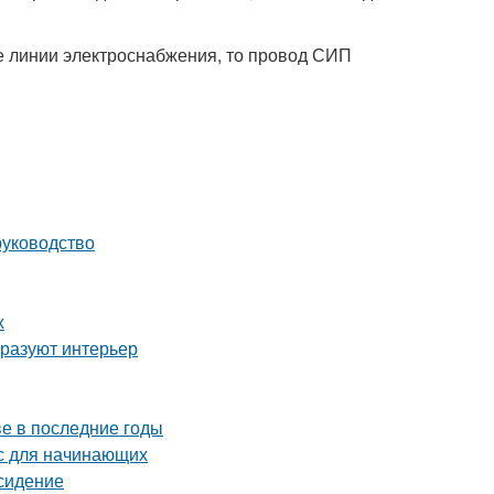
е линии электроснабжения, то провод СИП
руководство
х
бразуют интерьер
е в последние годы
сс для начинающих
 сидение