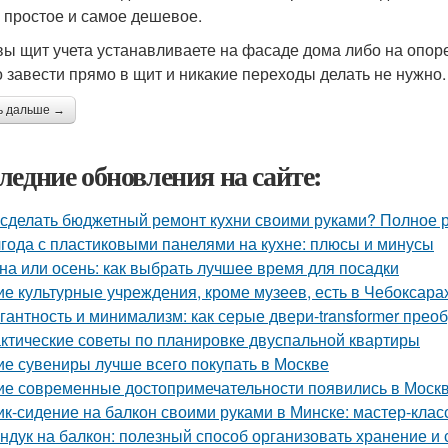
 простое и самое дешевое.
вы щит учета устанавливаете на фасаде дома либо на опор
 завести прямо в щит и никакие переходы делать не нужно.
ь дальше →
ледние обновления на сайте:
 сделать бюджетный ремонт кухни своими руками? Полное 
года с пластиковыми панелями на кухне: плюсы и минусы
на или осень: как выбрать лучшее время для посадки
ие культурные учреждения, кроме музеев, есть в Чебоксара
гантность и минимализм: как серые двери-transformer прео
ктические советы по планировке двуспальной квартиры
ие сувениры лучше всего покупать в Москве
ие современные достопримечательности появились в Москв
к-сидение на балкон своими руками в Минске: мастер-кла
ндук на балкон: полезный способ организовать хранение и