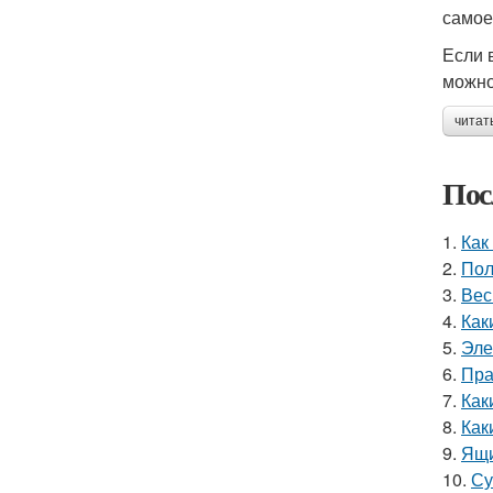
самое
Если 
можно
читат
Пос
1.
Как
2.
Пол
3.
Вес
4.
Как
5.
Эле
6.
Пра
7.
Как
8.
Как
9.
Ящи
10.
Су