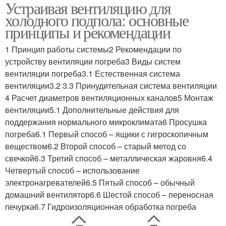
Устраивая вентиляцию для
Естественная
Вытяжная вентиляция
холодного подпола: основные
вентиляция
принципы и рекомендации
1 Принцип работы системы2 Рекомендации по
устройству вентиляции погреба3 Виды систем
вентиляции погреба3.1 Естественная система
вентиляции3.2 3.3 Принудительная система вентиляции
4 Расчет диаметров вентиляционных каналов5 Монтаж
вентиляции5.1 Дополнительные действия для
поддержания нормального микроклимата6 Просушка
погреба6.1 Первый способ – ящики с гигроскопичным
веществом6.2 Второй способ – старый метод со
свечкой6.3 Третий способ – металлическая жаровня6.4
Четвертый способ – использование
электронагревателей6.5 Пятый способ – обычный
домашний вентилятор6.6 Шестой способ – переносная
печурка6.7 Гидроизоляционная обработка погреба