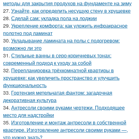
методы для закрытия продухов на фундаменте на зиму
27.
Узнайте, как определить несущую стену в хрущевке
28.
Сделай сам: укладка пола на лоджии
29.
Укрепление комфорта: как уложить инфракрасное
полотно под ламинат
30.
Укладывание ламината на полы с подогревом:
возможно ли это
31.
Стильные ванны в серо-коричневых тонах:
современный подход к уходу за собой
32.
Перепланировка трёхкомнатной квартиры в
хрущевке: как увеличить пространство и улучшить
функциональность
33.
Гортензия метельчатая фантом: загадочная
декоративная культура
34.
Антресоли своими руками чертежи. Подходящее
место для надстройки
35.
Изготовление и монтаж антресоли в собственной
квартире. Изготовление антресоли своими руками —,
что нужно знать?