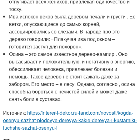
отпугивает всех женихов, привлекая одиночество и
тоску.
Ива испокон веков была деревом печали и грусти . Ее
ветки, опускающиеся до самых корней,
ассоциировались со слезами. В народе про это
дерево говорили: «Плакучая ива под окном –
готовится заступ для похорон».
Осина – это самое известное дерево-вампир . Оно
высасывает и положительную, и негативную энергию,
обессиливает человека, привлекает болезни и
немощь. Такое дерево не стоит сажать даже за
забором. Его место – в лесу. Однако, согласно , осина
способна бороться с нечистой силой и может даже
снять боли в суставах.
Источник:
https://interer-i-dekor.ru-land.com/novosti/kogda-
osenyu-sazhat-plodovye-derevya-kakie-derevya-i-kustarniki-
luchshe-sazhat-osenyu-i