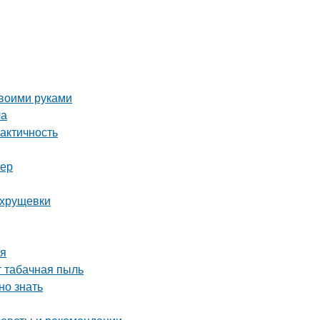
своими руками
ла
актичность
ьер
 хрущевки
ья
т табачная пыль
но знать