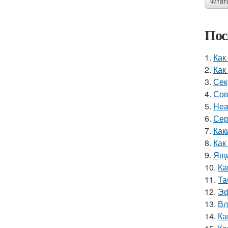
читат
Пос
1.
Как
2.
Как
3.
Сек
4.
Сов
5.
Hea
6.
Сер
7.
Как
8.
Как
9.
Ящи
10.
Ка
11.
Та
12.
Эф
13.
Вл
14.
Ка