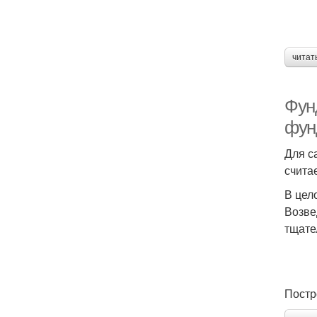
читат
Фун
фун
Для с
счита
В цел
Возве
тщате
Постр