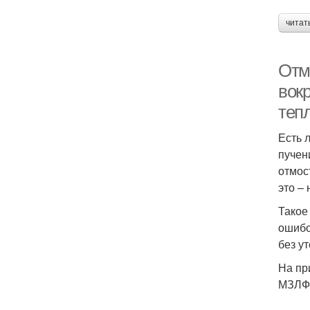
читат
Отм
вок
теп
Есть 
пучен
отмос
это –
Такое
ошибо
без у
На пр
МЗЛФ 