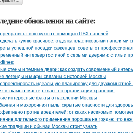
ь дальше →
ледние обновления на сайте:
 превратить свою кухню с помощью ПВХ панелей
 сделать кухню красивее: отделка пластиковыми панелями 
реты успешной посадки саженцев: советы от профессиона
ременный интерьер гостиной с серыми дверями: стиль и пр
dlines:
ые стены и темные двери: как создать современный интер
ие легенды и мифы связаны с историей Москвы
 спроектировать идеальную планировку для двухкомнатной
к в скамью: мастер-класс по организации хранения
кие интересные факты о населении Москвы
бачная и махорочная пыль: скрытые опасности для здоров
фективно против вредителей: от каких насекомых помогае
ияние длительного применения порошка на грядке: что важ
кие традиции и обычаи Москвы стоит узнать