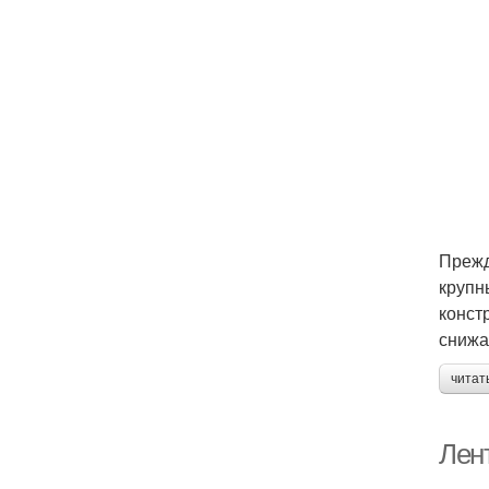
Прежд
крупн
конст
снижа
читат
Лен