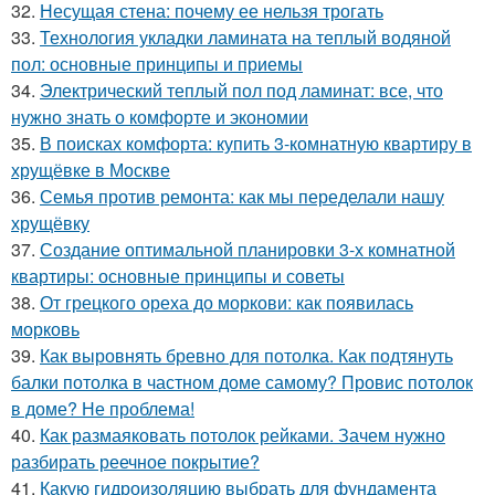
32.
Несущая стена: почему ее нельзя трогать
33.
Технология укладки ламината на теплый водяной
пол: основные принципы и приемы
34.
Электрический теплый пол под ламинат: все, что
нужно знать о комфорте и экономии
35.
В поисках комфорта: купить 3-комнатную квартиру в
хрущёвке в Москве
36.
Семья против ремонта: как мы переделали нашу
хрущёвку
37.
Создание оптимальной планировки 3-х комнатной
квартиры: основные принципы и советы
38.
От грецкого ореха до моркови: как появилась
морковь
39.
Как выровнять бревно для потолка. Как подтянуть
балки потолка в частном доме самому? Провис потолок
в доме? Не проблема!
40.
Как размаяковать потолок рейками. Зачем нужно
разбирать реечное покрытие?
41.
Какую гидроизоляцию выбрать для фундамента