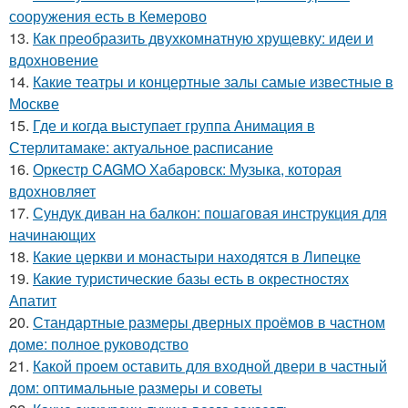
сооружения есть в Кемерово
13.
Как преобразить двухкомнатную хрущевку: идеи и
вдохновение
14.
Какие театры и концертные залы самые известные в
Москве
15.
Где и когда выступает группа Анимация в
Стерлитамаке: актуальное расписание
16.
Оркестр CAGMO Хабаровск: Музыка, которая
вдохновляет
17.
Сундук диван на балкон: пошаговая инструкция для
начинающих
18.
Какие церкви и монастыри находятся в Липецке
19.
Какие туристические базы есть в окрестностях
Апатит
20.
Стандартные размеры дверных проёмов в частном
доме: полное руководство
21.
Какой проем оставить для входной двери в частный
дом: оптимальные размеры и советы