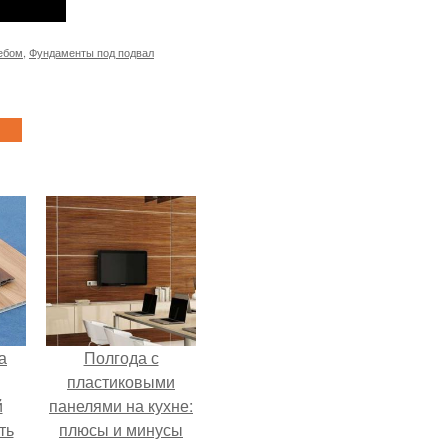
ебом
,
Фундаменты под подвал
а
Полгода с
пластиковыми
й
панелями на кухне:
ть
плюсы и минусы