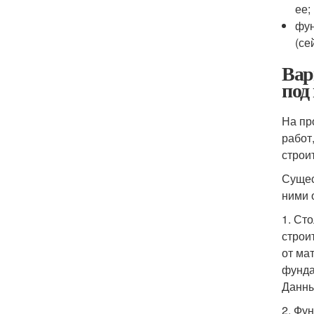
ее;
фун
(се
Вар
под
На пр
работ
строи
Сущес
ними 
1. Ст
строи
от ма
фунда
Данны
2. Фу