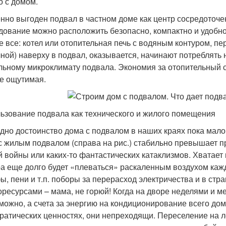
о с домом.
нно выгоден подвал в частном доме как центр сосредоточе
дование можно расположить безопасно, компактно и удобно 
е все: котел или отопительная печь с водяным контуром, п
чной) наверху в подвал, оказывается, начинают потреблять
льному микроклимату подвала. Экономия за отопительный
е ощутимая.
ьзование подвала как технического и жилого помещения
дно достоинство дома с подвалом в наших краях пока мало
с жилым подвалом (справа на рис.) стабильно превышает пр
й войны или каких-то фантастических катаклизмов. Хватает 
а еще долго будет «плеваться» раскаленным воздухом кажд
ы, пени и т.п. поборы за перерасход электричества и в ст
оресурсами – мама, не горюй! Когда на дворе неделями и м
можно, а счета за энергию на кондиционирование всего дом
ратических ценностях, они непреходящи. Переселение на л