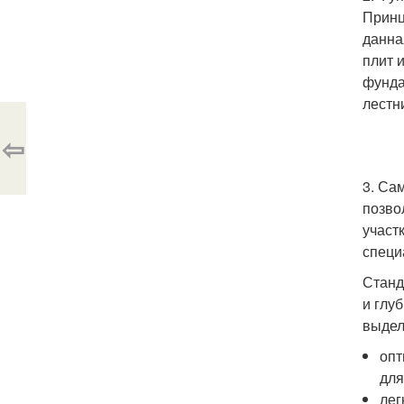
Принц
данна
плит 
фунда
лестн
⇦
3. Са
позво
участ
специ
Станд
и глу
выдел
опт
для
лег