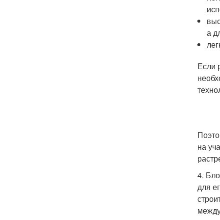
исп
выс
а д
лег
Если 
необх
техно
Поэто
на уч
растр
4. Бл
для е
строи
между