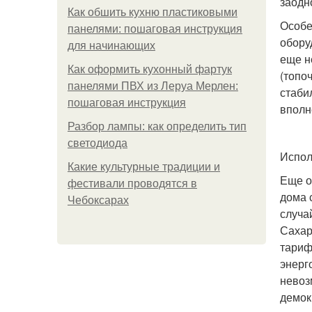
заодн
Как обшить кухню пластиковыми
Особе
панелями: пошаговая инструкция
обору
для начинающих
еще н
Как оформить кухонный фартук
(топо
панелями ПВХ из Леруа Мерлен:
стаби
пошаговая инструкция
вполн
Разбор лампы: как определить тип
светодиода
Испол
Какие культурные традиции и
Еще о
фестивали проводятся в
дома 
Чебоксарах
случа
Сахар
тариф
энерг
невоз
демок