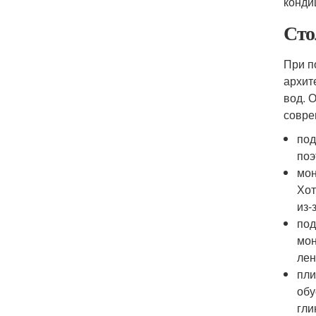
конди
Сто
При п
архит
вод. 
совре
под
поэ
мон
Хот
из-
под
мон
лен
пли
обу
гли