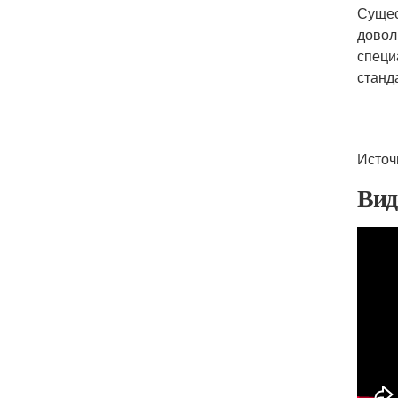
Сущес
довол
специ
станд
Источ
Вид