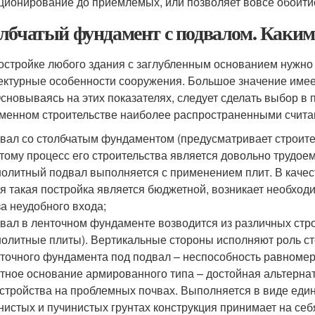
ционирование до приемлемых, или позволяет вовсе обойтис
лбчатый фундамент с подвалом. Каким
остройке любого здания с заглубленным основанием нужно 
ектурные особенности сооружения. Большое значение имее
Основываясь на этих показателях, следует сделать выбор в 
менном строительстве наиболее распространенными счита
вал со столбчатым фундаментом (предусматривает строите
тому процесс его строительства является довольно трудоем
олитный подвал выполняется с применением плит. В качес
я такая постройка является бюджетной, возникает необход
за неудобного входа;
вал в ленточном фундаменте возводится из различных стр
олитные плиты). Вертикальные стороны исполняют роль ст
точного фундамента под подвал – неспособность равномер
тное основание армированного типа – достойная альтерна
стройства на проблемных почвах. Выполняется в виде един
нистых и пучинистых грунтах конструкция принимает на се