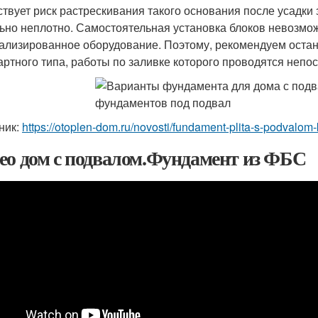
твует риск растрескивания такого основания после усадки 
ьно неплотно. Самостоятельная установка блоков невозможн
ализированное оборудование. Поэтому, рекомендуем оста
артного типа, работы по заливке которого проводятся непо
ник:
https://otoplen-dom.ru/novosti/fundament-plita-s-podval
ео дом с подвалом.Фундамент из ФБС