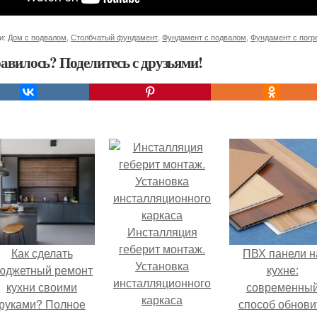
и:
Дом с подвалом
,
Столбчатый фундамент
,
Фундамент с подвалом
,
Фундамент с погр
авилось? Поделитесь с друзьями!
Инсталляция
геберит монтаж.
Как сделать
ПВХ панели н
Установка
юджетный ремонт
кухне:
инсталляционного
кухни своими
современны
каркаса
руками? Полное
способ обнови