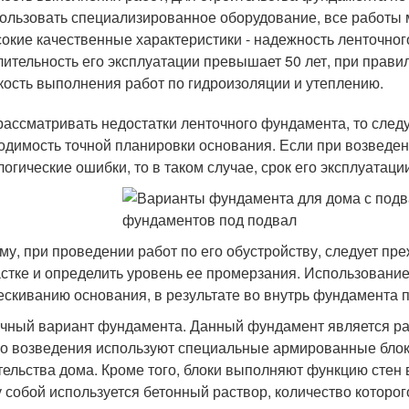
ользовать специализированное оборудование, все работы 
окие качественные характеристики - надежность ленточног
лительность его эксплуатации превышает 50 лет, при прав
кость выполнения работ по гидроизоляции и утеплению.
рассматривать недостатки ленточного фундамента, то следу
одимость точной планировки основания. Если при возвед
логические ошибки, то в таком случае, срок его эксплуатаци
му, при проведении работ по его обустройству, следует пре
астке и определить уровень ее промерзания. Использование
ескиванию основания, в результате во внутрь фундамента п
очный вариант фундамента. Данный фундамент является ра
го возведения используют специальные армированные блоки
тельства дома. Кроме того, блоки выполняют функцию стен 
 собой используется бетонный раствор, количество которо