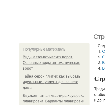
Стр
Сод
Популярные материалы
С
С
Виды автоматических ворот.
В
Основные виды автоматических
В
ворот
Стр
Тайна серой плитки: как выбрать
идеальные туалеты для вашего
дома
Тради
стаби
Двухкомнатная квартира хрущевка
и др.
планировка. Варианты планировки