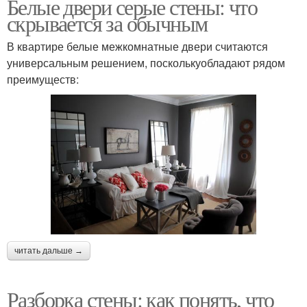
Белые двери серые стены: что
скрывается за обычным
В квартире белые межкомнатные двери считаются
универсальным решением, посколькуобладают рядом
Гамма для стен
Красивый интерьер
преимуществ:
Цвета на стене
Стен на улице
Пейзажи на стену
Роспись для стен
читать дальше →
Разборка стены: как понять, что
Пейзаж на стене
Стены в квартире