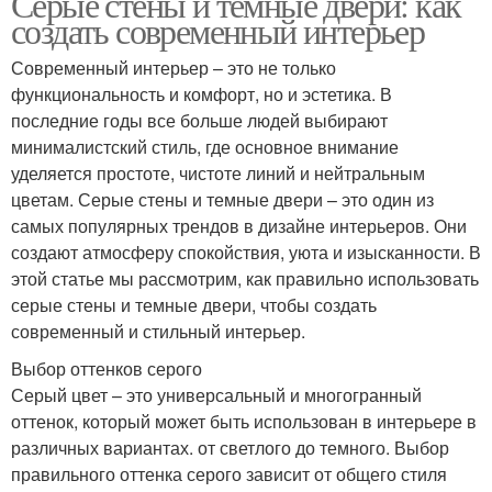
Серые стены и темные двери: как
создать современный интерьер
Плитка в интерьере
Бежевые стены
Современный интерьер – это не только
функциональность и комфорт, но и эстетика. В
последние годы все больше людей выбирают
минималистский стиль, где основное внимание
Пара в интерьере
Рейки в интерьере
уделяется простоте, чистоте линий и нейтральным
цветам. Серые стены и темные двери – это один из
самых популярных трендов в дизайне интерьеров. Они
создают атмосферу спокойствия, уюта и изысканности. В
этой статье мы рассмотрим, как правильно использовать
Картины в интерьере
Картины для интерьера
серые стены и темные двери, чтобы создать
современный и стильный интерьер.
Выбор оттенков серого
Серый цвет – это универсальный и многогранный
Стены в интерьере
Цвета в интерьере
оттенок, который может быть использован в интерьере в
различных вариантах. от светлого до темного. Выбор
правильного оттенка серого зависит от общего стиля