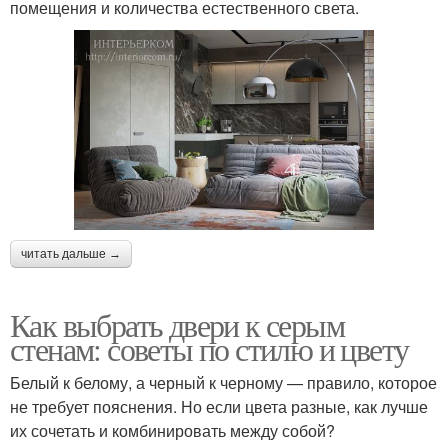
помещения и количества естественного света.
Стен в стильном
Стены в комнате
дизайне
Бежево-коричневый
Интерьер в серых тонах
интерьер
Серо-бежевый
Бежево-фиолетовый
интерьер
интерьер
читать дальше →
Как выбрать двери к серым
стенам: советы по стилю и цвету
Бежево-розовый
Цветы в монохромных
интерьер
интерьерах
Белый к белому, а черный к черному — правило, которое
не требует пояснения. Но если цвета разные, как лучше
их сочетать и комбинировать между собой?