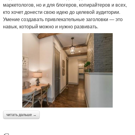
маркетологов, но и для блогеров, копирайтеров и всех,
кто хочет донести свою идею до целевой аудитории.
Материал для стены
Стены из кирпичной и
Умение создавать привлекательные заголовки — это
навык, который можно и нужно развивать.
Стен в определенном
Стены для интерьера
помещении
Стен в ландшафтном
Стиль в интерьере
дизайне
Стены в ландшафтном
Стены с чем
читать дальше →
дизайне