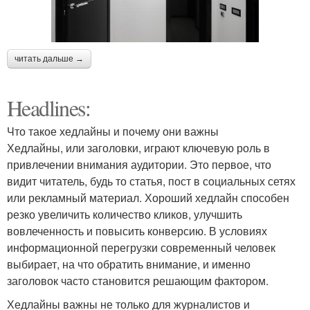
Интерьер с серыми
Стиль с серыми
стенами
стенами
читать дальше →
Headlines:
Акценты в интерьере
Стен в архитектуре
Что такое хедлайны и почему они важны
Хедлайны, или заголовки, играют ключевую роль в
привлечении внимания аудитории. Это первое, что
видит читатель, будь то статья, пост в социальных сетях
или рекламный материал. Хороший хедлайн способен
Классический интерьер
Стен в спальне
резко увеличить количество кликов, улучшить
вовлеченность и повысить конверсию. В условиях
информационной перегрузки современный человек
выбирает, на что обратить внимание, и именно
Стен в здании
Стен в ландшафте
заголовок часто становится решающим фактором.
Хедлайны важны не только для журналистов и