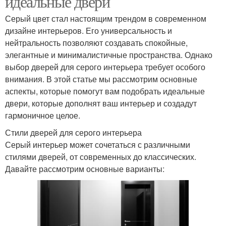
идеальные двери
Серый цвет стал настоящим трендом в современном
дизайне интерьеров. Его универсальность и
Комнаты с серым
нейтральность позволяют создавать спокойные,
Фото в интерьере
интерьером
элегантные и минималистичные пространства. Однако
выбор дверей для серого интерьера требует особого
внимания. В этой статье мы рассмотрим основные
аспекты, которые помогут вам подобрать идеальные
Двери с яркими
Серые стены
двери, которые дополнят ваш интерьер и создадут
стенами
гармоничное целое.
Стили дверей для серого интерьера
Серый интерьер может сочетаться с различными
Настроение в
Освещение в интерьере
стилями дверей, от современных до классических.
интерьере
Давайте рассмотрим основные варианты:
Стены с темными
Двери в светлом
дверями
интерьере