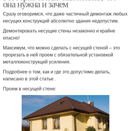
она нужна и зачем
Сразу оговоримся, что даже частичный демонтаж любых
несущих конструкций абсолютно здания недопустим.
Аэрография в
Аэрография на стене
интерьере
Демонтировать несущие стены незаконно и крайне
опасно!
Максимум, что можно сделать с несущей стеной – это
прорезать в ней проем с обязательной установкой
Краски для стен
металлоконструкций усиления.
Подробнее о том, как и где это допустимо делать,
написано в этой статье .
Проем в несущей стене: