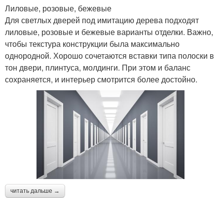
Рисунок на стене
Рисунки на стенах
Лиловые, розовые, бежевые
Для светлых дверей под имитацию дерева подходят
лиловые, розовые и бежевые варианты отделки. Важно,
чтобы текстура конструкции была максимально
однородной. Хорошо сочетаются вставки типа полоски в
Стен к раскраске
Живопись на стенах
тон двери, плинтуса, молдинги. При этом и баланс
сохраняется, и интерьер смотрится более достойно.
Рисунки на стене
Стены в зале
Стен в комнате
Стен в зале
читать дальше →
Интерьер для зала
Стен в гостиной обоями