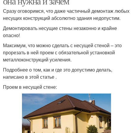
она нужна и зачем
Сразу оговоримся, что даже частичный демонтаж любых
несущих конструкций абсолютно здания недопустим.
Стен в ландшафтном
Стены в ландшафтном
Демонтировать несущие стены незаконно и крайне
дизайне
дизайне
опасно!
Максимум, что можно сделать с несущей стеной – это
прорезать в ней проем с обязательной установкой
металлоконструкций усиления.
Подробнее о том, как и где это допустимо делать,
написано в этой статье .
Проем в несущей стене: