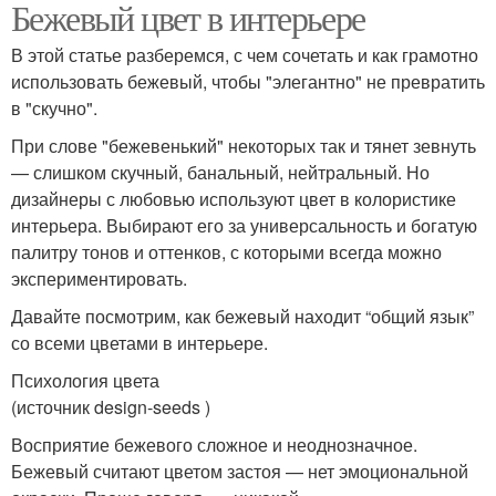
Бежевый цвет в интерьере
Сочетания в интерьере
Цвета в интерьере
В этой статье разберемся, с чем сочетать и как грамотно
использовать бежевый, чтобы "элегантно" не превратить
в "скучно".
Интерьер в бежевых
Бежевые интерьеры
При слове "бежевенький" некоторых так и тянет зевнуть
тонах
— слишком скучный, банальный, нейтральный. Но
дизайнеры с любовью используют цвет в колористике
интерьера. Выбирают его за универсальность и богатую
Светло-бежевый
палитру тонов и оттенков, с которыми всегда можно
Кухня в интерьере
интерьер
экспериментировать.
Давайте посмотрим, как бежевый находит “общий язык”
со всеми цветами в интерьере.
Бело-бежевый
Психология цвета
Пара в интерьере
интерьер
(источник design-seeds )
Восприятие бежевого сложное и неоднозначное.
Бежевый считают цветом застоя — нет эмоциональной