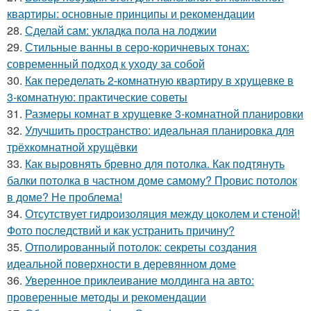
квартиры: основные принципы и рекомендации
28.
Сделай сам: укладка пола на лоджии
29.
Стильные ванны в серо-коричневых тонах:
современный подход к уходу за собой
30.
Как переделать 2-комнатную квартиру в хрущевке в
3-комнатную: практические советы
31.
Размеры комнат в хрущевке 3-комнатной планировки
32.
Улучшить пространство: идеальная планировка для
трёхкомнатной хрущёвки
33.
Как выровнять бревно для потолка. Как подтянуть
балки потолка в частном доме самому? Провис потолок
в доме? Не проблема!
34.
Отсутствует гидроизоляция между цоколем и стеной!
Фото последствий и как устранить причину?
35.
Отполированный потолок: секреты создания
идеальной поверхности в деревянном доме
36.
Уверенное приклеивание молдинга на авто:
проверенные методы и рекомендации