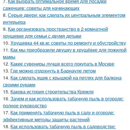
7.
Как выбрать оптимальное время для посадки
саженцев: советы для начинающих
8.
Серые двери: как сделать их центральным элементом
интерьера
9.
Как организовать пространство в 2-комнатной
хрущевке для семьи с двумя детьми
10.
Хрущевка 44 кв.м: советы по ремонту и обустройству
11.
Как мы преобразили двушку в хрущёвке для пожилой
мамы
12.
Какие сувениры лучше всего покупать в Москве
13.
Где можно отдохнуть в Барнауле летом
14.
Как сделать ящик с крышкой на петлях для балкона
своими руками
15.
Какова история строительства Кремля
16.
Зачем и как использовать табачную пыль в огороде:
полное руководство
17.
Как применять табачную пыль в саду и огороде:
эффективные методы защиты растений
18.
Как использовать табачную пыль в садоводстве: