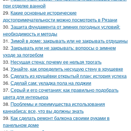
при отделке ванной
29.
Какие основные исторические
достопримечательности можно посмотреть в Рязани
30.
Защита фундамента от зимних погодных условий:
необходимость и методы
31.
Зимой в доме: закрывать или не закрывать отдушины
32.
Закрывать или не закрывать: вопросы о зимнем
уходе за погребом
33.
Несущая стена: почему ее нельзя трогать
34.
Узнайте, как определить несущую стену в хрущевке
35.
Сделать из хрущёвки открытый план: история успеха
36.
Сделай сам: укладка пола на лоджии
37.
Серый и его сочетания: как правильно подобрать
цвета для интерьера
38.
Проблемы и преимущества использования
каннабиса: все, что вы должны знать
39.
Как сделать ремонт балкона своими руками в
панельном доме