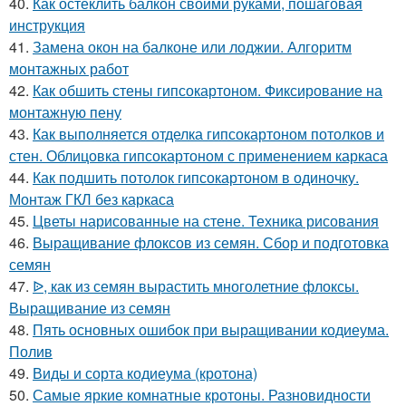
40.
Как остеклить балкон своими руками, пошаговая
инструкция
41.
Замена окон на балконе или лоджии. Алгоритм
монтажных работ
42.
Как обшить стены гипсокартоном. Фиксирование на
монтажную пену
43.
Как выполняется отделка гипсокартоном потолков и
стен. Облицовка гипсокартоном с применением каркаса
44.
Как подшить потолок гипсокартоном в одиночку.
Монтаж ГКЛ без каркаса
45.
Цветы нарисованные на стене. Техника рисования
46.
Выращивание флоксов из семян. Сбор и подготовка
семян
47.
ᐉ, как из семян вырастить многолетние флоксы.
Выращивание из семян
48.
Пять основных ошибок при выращивании кодиеума.
Полив
49.
Виды и сорта кодиеума (кротона)
50.
Самые яркие комнатные кротоны. Разновидности