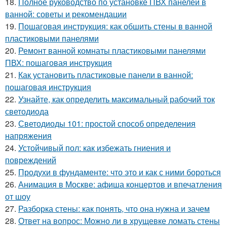
18.
Полное руководство по установке ПВХ панелей в
ванной: советы и рекомендации
19.
Пошаговая инструкция: как обшить стены в ванной
пластиковыми панелями
20.
Ремонт ванной комнаты пластиковыми панелями
ПВХ: пошаговая инструкция
21.
Как установить пластиковые панели в ванной:
пошаговая инструкция
22.
Узнайте, как определить максимальный рабочий ток
светодиода
23.
Светодиоды 101: простой способ определения
напряжения
24.
Устойчивый пол: как избежать гниения и
повреждений
25.
Продухи в фундаменте: что это и как с ними бороться
26.
Анимация в Москве: афиша концертов и впечатления
от шоу
27.
Разборка стены: как понять, что она нужна и зачем
28.
Ответ на вопрос: Можно ли в хрущевке ломать стены