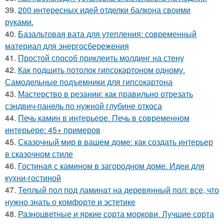
39.
200 интересных идей отделки балкона своими
руками.
40.
Базальтовая вата для утепления: современный
материал для энергосбережения
41.
Простой способ приклеить молдинг на стену
42.
Как подшить потолок гипсокартоном одному.
Самодельные подъемники для гипсокартона
43.
Мастерство в резании: как правильно отрезать
сэндвич-панель по нужной глубине откоса
44.
Печь камин в интерьере. Печь в современном
интерьере: 45+ примеров
45.
Сказочный мир в вашем доме: как создать интерьер
в сказочном стиле
46.
Гостиная с камином в загородном доме. Идеи для
кухни-гостиной
47.
Теплый пол под ламинат на деревянный пол: все, что
нужно знать о комфорте и эстетике
48.
Разноцветные и яркие сорта моркови. Лучшие сорта