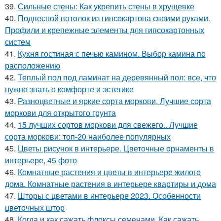
39.
Сильные стены: Как укрепить стены в хрущевке
40.
Подвесной потолок из гипсокартона своими руками.
Профили и крепежные элементы для гипсокартонных
систем
41.
Кухня гостиная с печью камином. Выбор камина по
расположению
42.
Теплый пол под ламинат на деревянный пол: все, что
нужно знать о комфорте и эстетике
43.
Разноцветные и яркие сорта моркови. Лучшие сорта
моркови для открытого грунта
44.
15 лучших сортов моркови для свежего.. Лучшие
сорта моркови: топ-20 наиболее популярных
45.
Цветы рисунок в интерьере. Цветочные орнаменты в
интерьере, 45 фото
46.
Комнатные растения и цветы в интерьере жилого
дома. Комнатные растения в интерьере квартиры и дома
47.
Шторы с цветами в интерьере 2023. Особенности
цветочных штор
48.
Когда и как сажать флоксы семенами. Как сажать