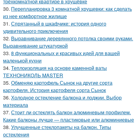
трёхкомнатной квартире в хрущёвке
30.
Перепланировка 3 комнатной хрущевки: как сделать
из нее комфортное жилище
31.
Спрятанный в шкафчике: история одного
удивительного приключения
32.
Выравнивание деревянного потолка своими руками.
Выравнивание штукатуркой
33.
8 функциональных и красивых идей для вашей
маленькой кухни
34.
Теплоизоляция на основе каменной ваты
ТЕХНОНИКОЛЬ MASTER
35.
Обменяю картофель Сынок на другие сорта
картофеля. История картофеля сорта Сынок
36.
Холодное остекление балкона и лоджии. Выбор
материала
37.
Стоит ли остеклять балкон алюминевым профилем.
Какие балконы лучше — пластиковые или алюминиевые
38.
Улучшенные стеклопакеты на балкон. Типы
остекления