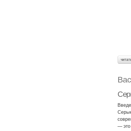
читат
Вас
Сер
Введ
Серые
совре
— это