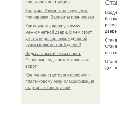
Ста
пошаговая инструкция
Квартира 2 комнатная хрущевка
Входн
планировка. Варианты планировки
безоп
Д
разме
Как починить дверную ручку
двере
межкомнатной двери. О чем стоит
узнать перед починкой дверной
Станд
ручки межкомнатной двери?
Станд
незна
Виды автоматических ворот.
Основные виды автоматических
Станд
ворот
Для в
Крепление стартового профиля к
пластиковому окну. Классификация
стартовых конструкций