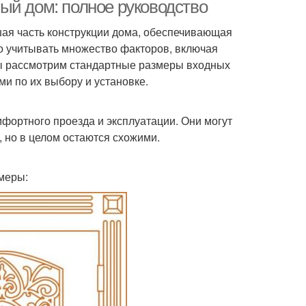
ый дом: полное руководство
шая часть конструкции дома, обеспечивающая
о учитывать множество факторов, включая
ери в квартиру
Двери в частном доме
мы рассмотрим стандартные размеры входных
и по их выбору и установке.
фортного проезда и эксплуатации. Они могут
, но в целом остаются схожими.
меры: