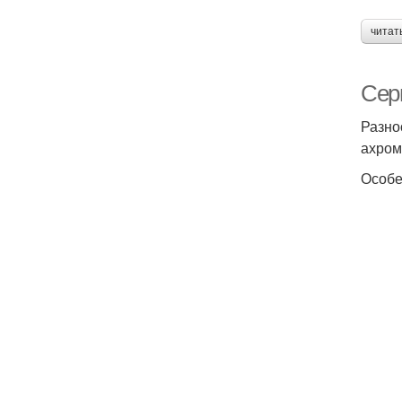
читат
Сер
Разно
ахром
Особе