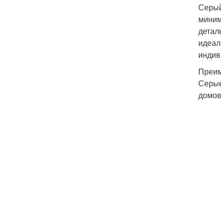
Серый
миним
детал
идеал
индив
Преим
Серые
домов