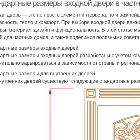
ндартные размеры входной двери в частн
ая дверь — это не просто элемент интерьера, но и важней
асность, тепло и комфорт. При выборе входной двери важн
вери в зависимости
Двери в россии
Дв
ры, материал, дизайн и функциональность. В этой статье 
й для частных домов, а также поделимся полезными советам
артные размеры входных дверей
артные размеры входных дверей разработаны с учетом ком
чительно варьироваться в зависимости от страны и региона
артные размеры для внутренних дверей
нутренних дверей существуют следующие стандартные раз