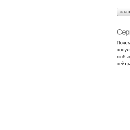
читат
Сер
Почем
попул
любым
нейтр