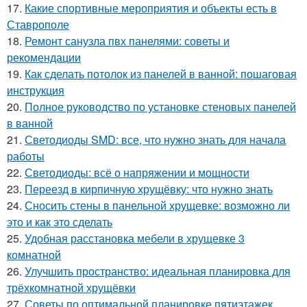
17.
Какие спортивные мероприятия и объекты есть в
Ставрополе
18.
Ремонт санузла пвх панелями: советы и
рекомендации
19.
Как сделать потолок из панелей в ванной: пошаговая
инструкция
20.
Полное руководство по установке стеновых панелей
в ванной
21.
Светодиоды SMD: все, что нужно знать для начала
работы
22.
Светодиоды: всё о напряжении и мощности
23.
Переезд в кирпичную хрущёвку: что нужно знать
24.
Сносить стены в панельной хрущевке: возможно ли
это и как это сделать
25.
Удобная расстановка мебели в хрущевке 3
комнатной
26.
Улучшить пространство: идеальная планировка для
трёхкомнатной хрущёвки
27.
Советы по оптимальной планировке пятиэтажек