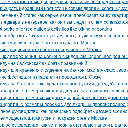
ые межкомнатные двери: универсальный выбор для совре
 выбрать идеальный цвет стен к серым дверям: советы диз
ременный стиль: как серые двери преобразят вашу кварти
ые двери в интерьере: как они выглядят и с чем сочетаются
 parks offer recreational activities like biking or boating
 преобразить 2-комнатную хрущевку: лучшие идеи перепла
кие сувениры лучше всего покупать в Москве
кие традиционные напитки популярны в Москве
ик для хранения на балконе с сиденьем: идеальное решен
ндук на балкон: как выбрать правильный
ндук для хранения и сидения на балкон: мастер-класс свои
кие фестивали и праздники проводятся в Орске
ндук на балконе: как сделать своими руками для удобства и
андартные размеры входной двери в частный дом: полное 
андартные размеры входных дверей для частных домов и 
андартные размеры проёмов для входных дверей: полное 
лное руководство: как правильно подобрать размер входно
еимущества штукатурки и покраски стен в Москве
лное руководство: как установить стеновые панели в ванно