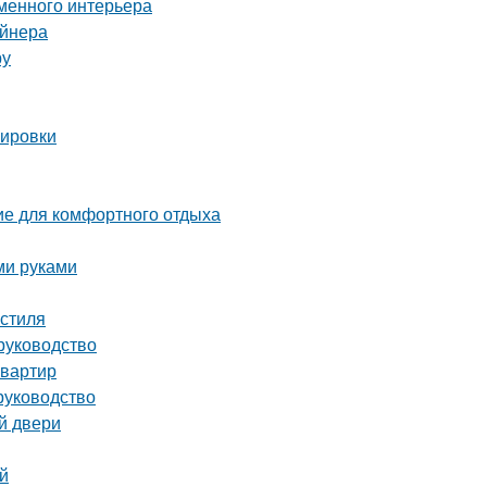
менного интерьера
айнера
ру
нировки
ие для комфортного отдыха
ми руками
 стиля
руководство
квартир
руководство
й двери
й