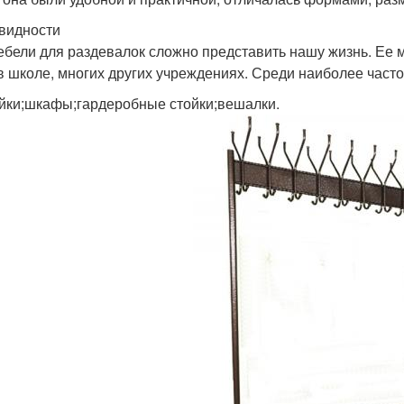
видности
ебели для раздевалок сложно представить нашу жизнь. Ее 
 в школе, многих других учреждениях. Среди наиболее част
йки;шкафы;гардеробные стойки;вешалки.