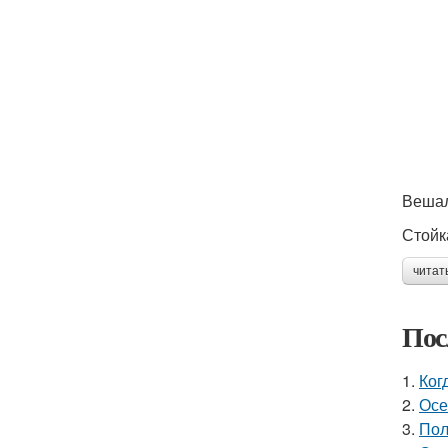
Веша
Стойк
читат
Пос
1.
Ког
2.
Осе
3.
Пол