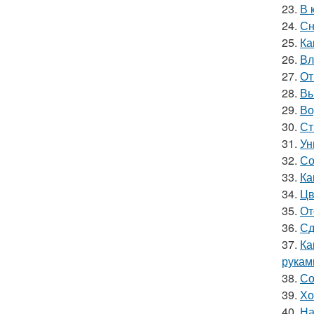
23.
В 
24.
Сн
25.
Ка
26.
Вл
27.
От
28.
Вы
29.
Во
30.
Ст
31.
Ун
32.
Со
33.
Ка
34.
Цв
35.
От
36.
Сд
37.
Ка
рукам
38.
Со
39.
Хо
40.
На