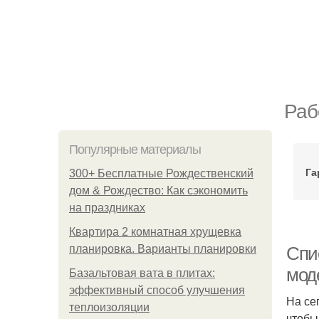
Раб
Популярные материалы
Га
300+ Бесплатные Рождественский
дом & Рождество: Как сэкономить
на праздниках
Квартира 2 комнатная хрущевка
планировка. Варианты планировки
Спи
мод
Базальтовая вата в плитах:
эффективный способ улучшения
На се
теплоизоляции
чтобы