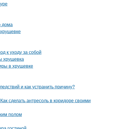
туре
о дома
 хрущевке
д к уходу за собой
ы хрущевка
тиры в хрущевке
ледствий и как устранить причину?
 Как сделать антресоль в коридоре своими
ским полом
ера гостиной