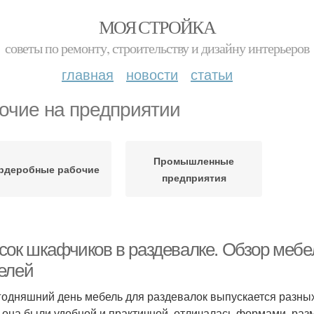
МОЯ СТРОЙКА
советы по ремонту, строительству и дизайну интерьеров
главная
новости
статьи
очие на предприятии
Промышленные
рдеробные рабочие
предприятия
сок шкафчиков в раздевалке. Обзор мебел
елей
годняшний день мебель для раздевалок выпускается разных
 она были удобной и практичной, отличалась формами, раз