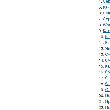
4.
Сер
5.
Как
6.
Сов
7.
Сер
8.
What
9.
Как
10.
Ка
11.
Ка
12.
Ящ
13.
Су
14.
Су
15.
Ка
16.
Су
17.
Ст
18.
Ст
19.
Ст
20.
По
21.
Пр
22.
По