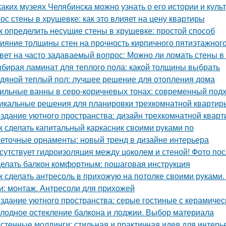
каких музеях Челябинска можно узнать о его истории и куль
ос стены в хрущевке: как это влияет на цену квартиры
к определить несущие стены в хрущевке: простой способ
ияние толщины стен на прочность кирпичного пятиэтажног
вет на часто задаваемый вопрос: Можно ли ломать стены в
бирая ламинат для теплого пола: какой толщины выбрать
дяной теплый пол: лучшее решение для отопления дома
ильные ванны в серо-коричневых тонах: современный подхо
икальные решения для планировки трехкомнатной квартир
здание уютного пространства: дизайн трехкомнатной квар
к сделать капитальный каркасник своими руками по
еточные орнаменты: новый тренд в дизайне интерьера
сутствует гидроизоляция между цоколем и стеной! Фото пос
елать балкон комфортным: пошаговая инструкция
к сделать антресоль в прихожую на потолке своими руками.
и: монтаж. Антресоли для прихожей
здание уютного пространства: серые гостиные с керамиче
лодное остекление балкона и лоджии. Выбор материала
стенные молдинги: стильная и практичная идея для интерь