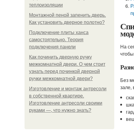
теплоизоляции
Р
п
Монтажной пеной запенить дверь.
Как установить дверное полотно?
Спи
мод
Подключение плиты ханса
самостоятельно. Теория
На се
подключения панели
чтобы
Как починить дверную ручку
межкомнатной двери. О чем стоит
Разн
узнать перед починкой дверной
ручки межкомнатной двери?
Без м
зале,
Изготовление и монтаж антресоли
в собственной квартире.
ска
Изготовление антресоли своими
шк
руками —, что нужно знать?
гар
веш