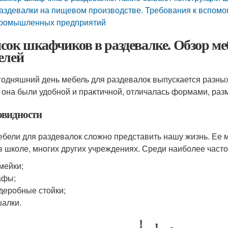
аздевалки на пищевом производстве. Требования к вспо
ромышленных предприятий
сок шкафчиков в раздевалке. Обзор меб
елей
годняшний день мебель для раздевалок выпускается разных
 она были удобной и практичной, отличалась формами, раз
овидности
ебели для раздевалок сложно представить нашу жизнь. Ее 
 в школе, многих других учреждениях. Среди наиболее част
мейки;
афы;
деробные стойки;
алки.