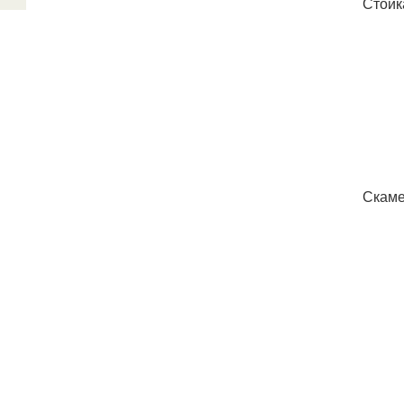
Стойк
Скаме