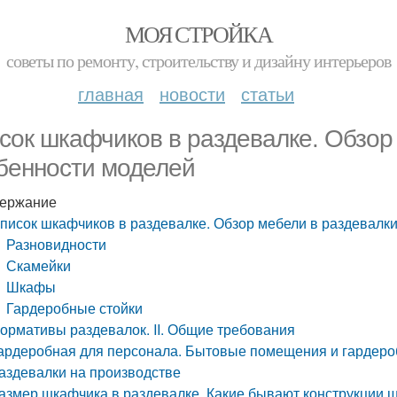
МОЯ СТРОЙКА
советы по ремонту, строительству и дизайну интерьеров
главная
новости
статьи
сок шкафчиков в раздевалке. Обзор
бенности моделей
ержание
писок шкафчиков в раздевалке. Обзор мебели в раздевалки
Разновидности
Скамейки
Шкафы
Гардеробные стойки
ормативы раздевалок. II. Общие требования
ардеробная для персонала. Бытовые помещения и гардеро
аздевалки на производстве
азмер шкафчика в раздевалке. Какие бывают конструкции 