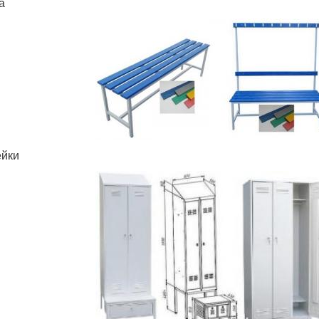
а
йки