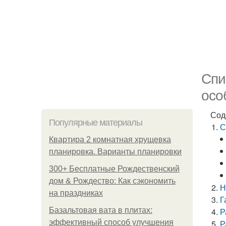
Спи
осо
Сод
Популярные материалы
С
Квартира 2 комнатная хрущевка
планировка. Варианты планировки
300+ Бесплатные Рождественский
дом & Рождество: Как сэкономить
Н
на праздниках
Г
Базальтовая вата в плитах:
Р
эффективный способ улучшения
Р