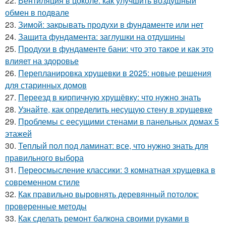
22.
Вентиляция в цоколе: как улучшить воздушный
обмен в подвале
23.
Зимой: закрывать продухи в фундаменте или нет
24.
Защита фундамента: заглушки на отдушины
25.
Продухи в фундаменте бани: что это такое и как это
влияет на здоровье
26.
Перепланировка хрущевки в 2025: новые решения
для старинных домов
27.
Переезд в кирпичную хрущёвку: что нужно знать
28.
Узнайте, как определить несущую стену в хрущевке
29.
Проблемы с еесущими стенами в панельных домах 5
этажей
30.
Теплый пол под ламинат: все, что нужно знать для
правильного выбора
31.
Переосмысление классики: 3 комнатная хрущевка в
современном стиле
32.
Как правильно выровнять деревянный потолок:
проверенные методы
33.
Как сделать ремонт балкона своими руками в