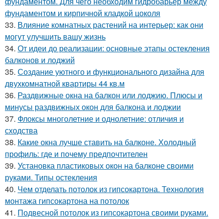
фундаментом. Для чего необходим гидробарьер между
фундаментом и кирпичной кладкой цоколя
33.
Влияние комнатных растений на интерьер: как они
могут улучшить вашу жизнь
34.
От идеи до реализации: основные этапы остекления
балконов и лоджий
35.
Создание уютного и функционального дизайна для
двухкомнатной квартиры 44 кв.м
36.
Раздвижные окна на балкон или лоджию. Плюсы и
минусы раздвижных окон для балкона и лоджии
37.
Флоксы многолетние и однолетние: отличия и
сходства
38.
Какие окна лучше ставить на балконе. Холодный
профиль: где и почему предпочтителен
39.
Установка пластиковых окон на балконе своими
руками. Типы остекления
40.
Чем отделать потолок из гипсокартона. Технология
монтажа гипсокартона на потолок
41.
Подвесной потолок из гипсокартона своими руками.