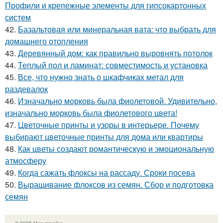
Профили и крепежные элементы для гипсокартонных
систем
42.
Базальтовая или минеральная вата: что выбрать для
домашнего отопления
43.
Деревянный дом: как правильно выровнять потолок
44.
Теплый пол и ламинат: совместимость и установка
45.
Все, что нужно знать о шкафчиках метал для
раздевалок
46.
Изначально морковь была фиолетовой. Удивительно,
изначально морковь была фиолетового цвета!
47.
Цветочные принты и узоры в интерьере. Почему
выбирают цветочные принты для дома или квартиры
48.
Как цветы создают романтическую и эмоциональную
атмосферу
49.
Когда сажать флоксы на рассаду. Сроки посева
50.
Выращивание флоксов из семян. Сбор и подготовка
семян