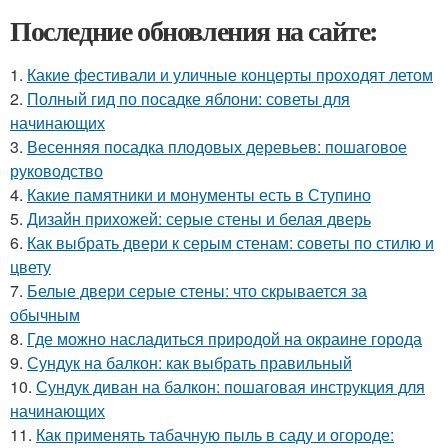
Последние обновления на сайте:
1.
Какие фестивали и уличные концерты проходят летом
2.
Полный гид по посадке яблони: советы для
начинающих
3.
Весенняя посадка плодовых деревьев: пошаговое
руководство
4.
Какие памятники и монументы есть в Ступино
5.
Дизайн прихожей: серые стены и белая дверь
6.
Как выбрать двери к серым стенам: советы по стилю и
цвету
7.
Белые двери серые стены: что скрывается за
обычным
8.
Где можно насладиться природой на окраине города
9.
Сундук на балкон: как выбрать правильный
10.
Сундук диван на балкон: пошаговая инструкция для
начинающих
11.
Как применять табачную пыль в саду и огороде: