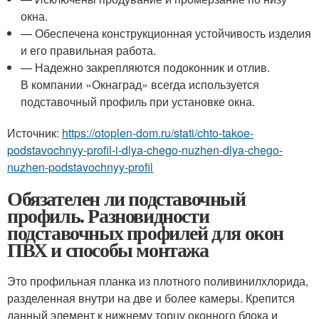
окна.
— Обеспечена конструкционная устойчивость изделия
и его правильная работа.
— Надежно закрепляются подоконник и отлив.
В компании «Окнаград» всегда используется
подставочный профиль при установке окна.
Источник:
https://otoplen-dom.ru/stati/chto-takoe-
podstavochnyy-profil-i-dlya-chego-nuzhen-dlya-chego-
nuzhen-podstavochnyy-profil
Обязателен ли подставочный
профиль. Разновидности
подставочных профилей для окон
ПВХ и способы монтажа
Это профильная планка из плотного поливинилхлорида,
разделенная внутри на две и более камеры. Крепится
данный элемент к нижнему торцу оконного блока и