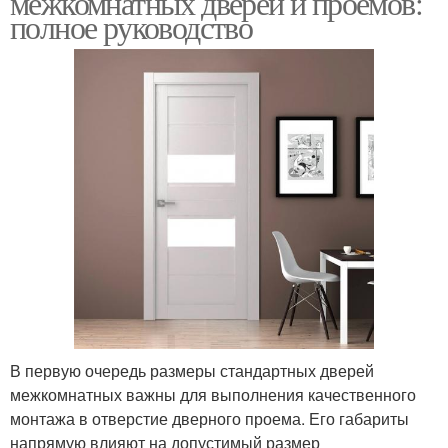
межкомнатных дверей и проемов:
полное руководство
Двери в жилые
Двери для кухни
комнаты
Двери для санузлов
Двери в частном доме
Двери для разных
Двери для безопасного
комнат
выхода
В первую очередь размеры стандартных дверей
межкомнатных важны для выполнения качественного
Двери для
Входные двери
монтажа в отверстие дверного проема. Его габариты
межкомнатных дверей
напрямую влияют на допустимый размер