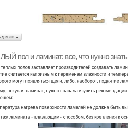
ь дальше →
ЛЫЙ пол и ламинат: все, что нужно знать
 теплых полов заставляет производителей создавать ламина
тие считается капризным к переменам влажности и темпера
торого могут появляться щели, либо, наоборот, поднятие лам
му, покупая ламинат, нужно сначала изучить рекомендации
ющем:
мпература нагрева поверхности ламелей не должна быть вы
нтаж ламината «плавающим» способом, без крепления к ос