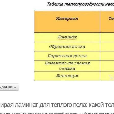
ь дальше →
ирая ламинат для теплого пола: какой т
ачала давайте определимся какой толщины бывает ламинат