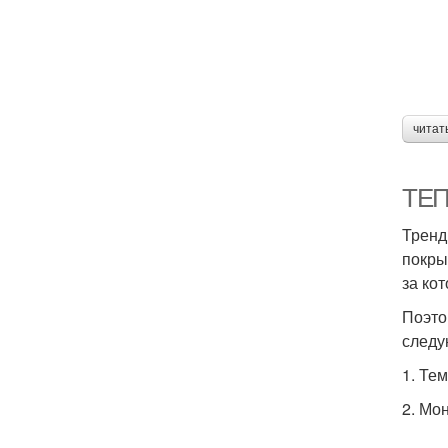
читат
ТЕП
Тренд
покры
за ко
Поэто
следу
1. Те
2. Мо