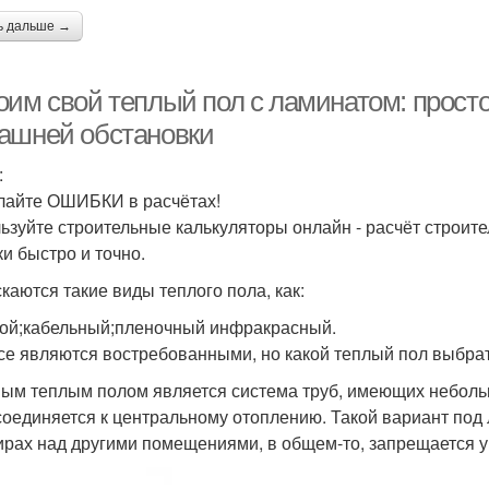
ь дальше →
оим свой теплый пол с ламинатом: прост
ашней обстановки
:
лайте ОШИБКИ в расчётах!
ьзуйте строительные калькуляторы онлайн - расчёт строит
ки быстро и точно.
каются такие виды теплого пола, как:
ой;кабельный;пленочный инфракрасный.
се являются востребованными, но какой теплый пол выбра
ым теплым полом является система труб, имеющих небольш
соединяется к центральному отоплению. Такой вариант под 
ирах над другими помещениями, в общем-то, запрещается 