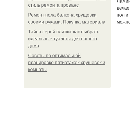
Ламин
стиль ремонта прованс
делае
пол и
Ремонт пола балкона хрущевки
можно
своими руками. Покупка материала
Тайна серой плитки: как выбрать
идеальные туалеты для вашего
дома
Советы по оптимальной
планировке пятиэтажек хрущевок 3
комнаты