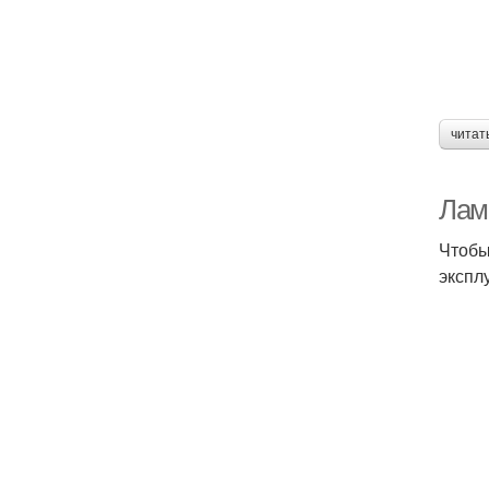
читат
Лами
Чтобы
экспл