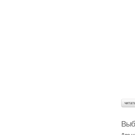
читат
Выб
Для н