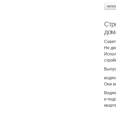
читат
Стр
дом
Совет
Не де
Испол
строй
Выпус
водян
Они в
Водян
и под
кварт