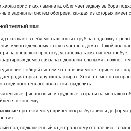
о характеристиках ламината, облегчает задачу выбора под
чные варианты систем обогрева, каждая из которых имеет 
ной теплый пол
вид включает в себя монтаж тонких труб на подложку с рел
ения или к отдельному котлу в частных домах. Такой пол н
тря на внешнюю простоту, установка таких систем требует 
квартирных домов связана с дополнительными сложностям
единение к общей системе отопления может привести к паде
дает радиаторы в других квартирах. Хотя это можно исправ
ов водяного теплого пола стоит выделить:
чительные финансовые и трудовые затраты на монтаж и об
йдется в копеечку.
можные протечки могут привести к разбуханию и деформац
рытия.
лый пол, подключенный к центральному отоплению, сложно 