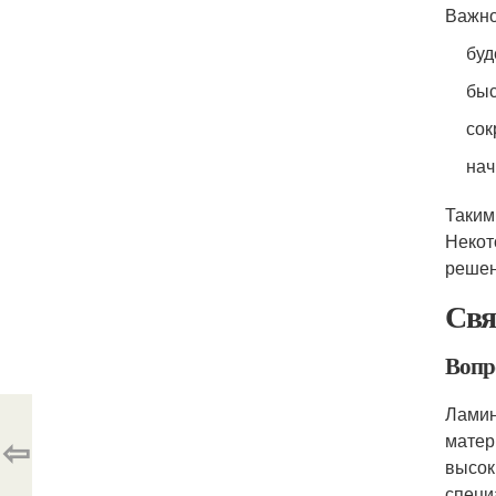
Важно
буд
быс
сок
нач
Таким
Некот
решен
Свя
Вопро
Ламин
⇦
матер
высок
специ