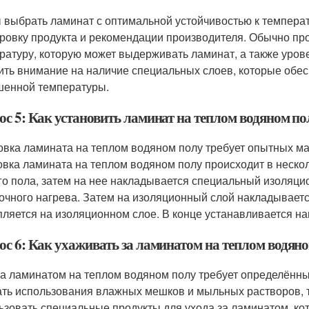
 выбрать ламинат с оптимальной устойчивостью к температ
ровку продукта и рекомендации производителя. Обычно п
ратуру, которую может выдерживать ламинат, а также уров
ить внимание на наличие специальных слоев, которые обес
енной температуры.
ос 5: Как установить ламинат на теплом водяном по
овка ламината на теплом водяном полу требует опытных м
овка ламината на теплом водяном полу происходит в неско
го пола, затем на нее накладывается специальный изоляци
очного нагрева. Затем на изоляционный слой накладываетс
пляется на изоляционном слое. В конце устанавливается н
ос 6: Как ухаживать за ламинатом на теплом водян
за ламинатом на теплом водяном полу требует определённы
ать использования влажных мешков и мыльных растворов, т
ьзовать специальные продукты для ухода за ламинатом, ко