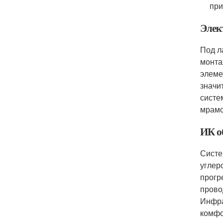
при
Элек
Под л
монта
элеме
значи
систе
мрамо
ИК о
Систе
углер
прогр
прово
Инфра
комфо