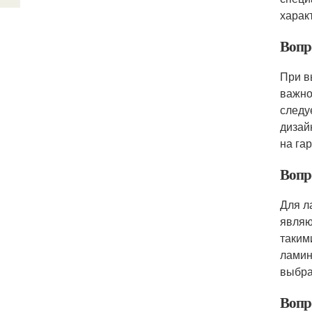
харак
Вопр
При в
важно
следу
дизай
на га
Вопр
Для л
являю
таким
ламин
выбра
Вопр