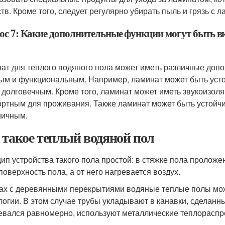
тв. Кроме того, следует регулярно убирать пыль и грязь с 
ос 7: Какие дополнительные функции могут быть в
ат для теплого водяного пола может иметь различные допо
ым и функциональным. Например, ламинат может быть устой
 долговечным. Кроме того, ламинат может иметь звукоизоля
ртным для проживания. Также ламинат может быть устойчив
ничным.
 такое теплый водяной пол
ип устройства такого пола простой: в стяжке пола проложен
поверхность пола, а от него нагревается воздух.
ах с деревянными перекрытиями водяные теплые полы мож
логии. В этом случае трубы укладывают в канавки, сделанн
евался равномерно, используют металлические теплораспр