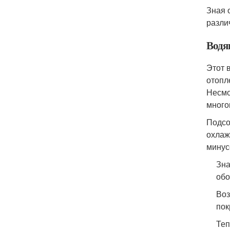
Зная 
разли
Водя
Этот 
отопл
Несмо
много
Подсо
охлаж
минус
Зна
обо
Воз
пок
Теп