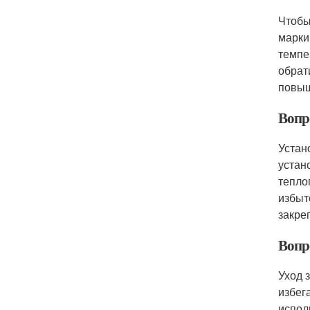
Чтобы
марки
темпе
обрат
повыш
Вопр
Устан
устан
тепло
избыт
закре
Вопр
Уход 
избег
испол