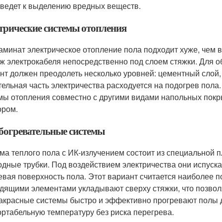
ведет к выделению вредных веществ.
трические системы отопления
аминат электрическое отопление пола подходит хуже, чем в
ж электрокабеля непосредственно под слоем стяжки. Для 
нт должен преодолеть несколько уровней: цементный слой, 
тельная часть электричества расходуется на подогрев пола
мы отопления совместно с другими видами напольных покры
ром.
богревательные системы
ма теплого пола с ИК-излучением состоит из специальной п
одные трубки. Под воздействием электричества они испус
евая поверхность пола. Этот вариант считается наиболее п
дящими элементами укладывают сверху стяжки, что позволя
красные системы быстро и эффективно прогревают полы д
ртабельную температуру без риска перегрева.