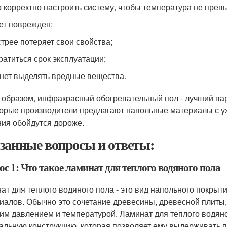
 корректно настроить систему, чтобы температура не прев
ет поврежден;
трее потеряет свои свойства;
ратиться срок эксплуатации;
нет выделять вредные вещества.
 образом, инфракрасный обогревательный пол - лучший ва
орые производители предлагают напольные материалы с уж
ия обойдутся дороже.
занные вопросы и ответы:
с 1: Что такое ламинат для теплого водяного пола
ат для теплого водяного пола - это вид напольного покрыти
иалов. Обычно это сочетание древесины, древесной плиты,
им давлением и температурой. Ламинат для теплого водяног
альную конструкцию, которая позволяет ему выдерживать 