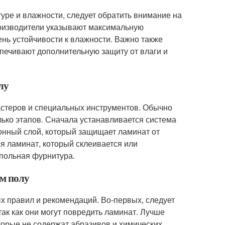
уре и влажности, следует обратить внимание на
роизводители указывают максимальную
ень устойчивости к влажности. Важно также
печивают дополнительную защиту от влаги и
лу
астеров и специальных инструментов. Обычно
лько этапов. Сначала устанавливается система
онный слой, который защищает ламинат от
я ламинат, который склеивается или
апольная фурнитура.
ом полу
х правил и рекомендаций. Во-первых, следует
ак как они могут повредить ламинат. Лучше
торые не содержат абразивов и химических