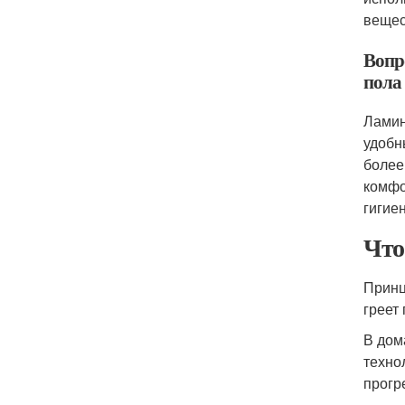
вещес
Вопр
пола
Ламин
удобн
более
комфо
гигие
Что
Принц
греет 
В дом
техно
прогр