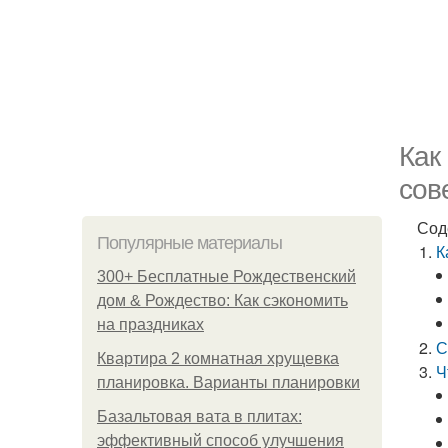
Как
сов
Сод
Популярные материалы
К
300+ Бесплатные Рождественский
дом & Рождество: Как сэкономить
на праздниках
С
Квартира 2 комнатная хрущевка
Ч
планировка. Варианты планировки
Базальтовая вата в плитах:
эффективный способ улучшения