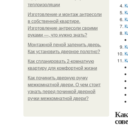
теплоизоляции
К
К
Изготовление и монтаж антресоли
К
в собственной квартире.
К
Изготовление антресоли своими
К
руками —, что нужно знать?
Монтажной пеной запенить дверь.
К
Как установить дверное полотно?
К
К
Как спланировать 2-комнатную
квартиру для комфортной жизни
Как починить дверную ручку
межкомнатной двери. О чем стоит
узнать перед починкой дверной
ручки межкомнатной двери?
Как
сов