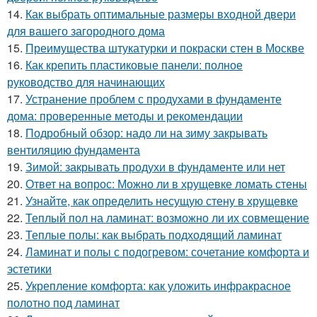
14.
Как выбрать оптимальные размеры входной двери
для вашего загородного дома
15.
Преимущества штукатурки и покраски стен в Москве
16.
Как крепить пластиковые панели: полное
руководство для начинающих
17.
Устранение проблем с продухами в фундаменте
дома: проверенные методы и рекомендации
18.
Подробный обзор: надо ли на зиму закрывать
вентиляцию фундамента
19.
Зимой: закрывать продухи в фундаменте или нет
20.
Ответ на вопрос: Можно ли в хрущевке ломать стены
21.
Узнайте, как определить несущую стену в хрущевке
22.
Теплый пол на ламинат: возможно ли их совмещение
23.
Теплые полы: как выбрать подходящий ламинат
24.
Ламинат и полы с подогревом: сочетание комфорта и
эстетики
25.
Укрепление комфорта: как уложить инфракрасное
полотно под ламинат