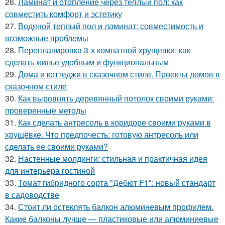
26.
Ламинат и отопление через теплый пол: как
совместить комфорт и эстетику
27.
Водяной теплый пол и ламинат: совместимость и
возможные проблемы
28.
Перепланировка 3-х комнатной хрущевки: как
сделать жилье удобным и функциональным
29.
Дома и коттеджи в сказочном стиле. Проекты домов в
сказочном стиле
30.
Как выровнять деревянный потолок своими руками:
проверенные методы
31.
Как сделать антресоль в коридоре своими руками в
хрущёвке. Что предпочесть: готовую антресоль или
сделать ее своими руками?
32.
Настенные молдинги: стильная и практичная идея
для интерьера гостиной
33.
Томат гибридного сорта "Дебют F1": новый стандарт
в садоводстве
34.
Стоит ли остеклять балкон алюминевым профилем.
Какие балконы лучше — пластиковые или алюминиевые